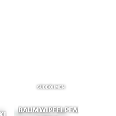
SÜDBÖHMEN
BAUMWIPFELPFAD
RKLOSTER