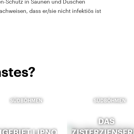
-Schutz in Saunen und Duschen
hweisen, dass er/sie nicht infektiös ist
stes?
SÜDBÖHMEN
SÜDBÖHMEN
DAS
IGEBIET LIPNO
ZISTERZIENSE