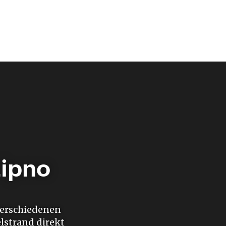
Lipno
verschiedenen
lstrand direkt