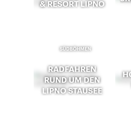
& RESORT LIPNO
SÜDBÖHMEN
RADFAHREN
H
RUND UM DEN
LIPNO STAUSEE