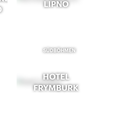
LIPNO
D
SÜDBÖHMEN
HOTEL
FRYMBURK