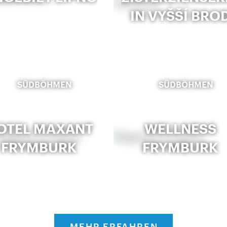
IN VYŠŠÍ BRO
SÜDBÖHMEN
SÜDBÖHMEN
OTEL MAXANT
WELLNESS
FRYMBURK
FRYMBURK
MEHR ERFAHREN