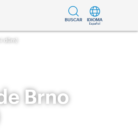
BUSCAR
IDIOMA
Español
ní dům)
 de Brno