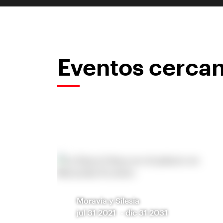
Eventos cerca
Moravia y Silesia
jul 31 2021
-
dic 31 2031