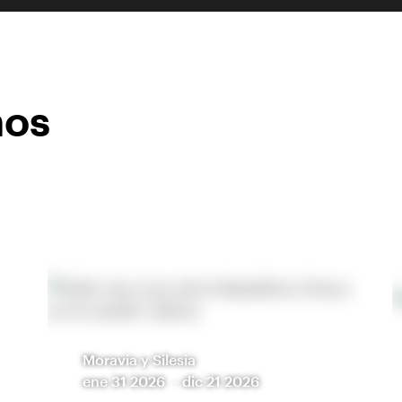
nos
Moravia y Silesia
ene 31 2026
-
dic 21 2026