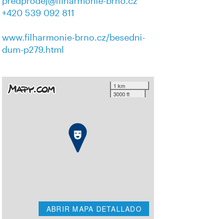
predprodej@filharmonie-brno.cz
+420 539 092 811
www.filharmonie-brno.cz/besedni-
dum-p279.html
1 km
3000 ft
ABRIR MAPA DETALLADO