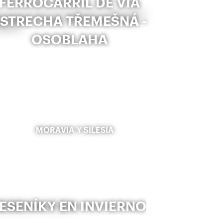
FERROCARRIL DE VÍA
ESTRECHA TŘEMEŠNÁ -
OSOBLAHA
MORAVIA Y SILESIA
JESENÍKY EN INVIERNO