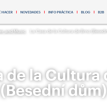
 HACER
NOVEDADES
INFO PRÁCTICA
BLOG
B2B
er and Music
La Casa de la Cultura de Brno (Besed
 de la Cultura
(Besední dům)