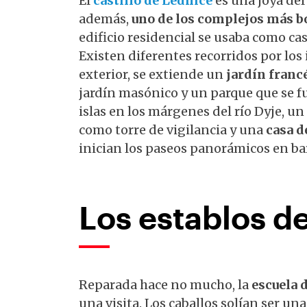
El
castillo de Lednice
es una joya del 
además,
uno de los complejos más b
edificio residencial se usaba como cas
Existen diferentes recorridos por los i
exterior, se extiende un
jardín franc
jardín masónico y un parque que se fu
islas en los márgenes del río Dyje, 
como torre de vigilancia y una
casa d
inician los paseos panorámicos en ba
Los establos de
Reparada hace no mucho, la
escuela d
una visita. Los caballos solían ser u