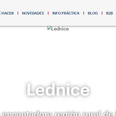
 HACER
NOVEDADES
INFO PRÁCTICA
BLOG
B2B
Lednice
la encantadora región rural de