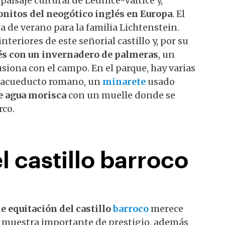
paisaje cultural de Lednice-Valtice y,
onitos del neogótico inglés en Europa
. El
a de verano para la familia Lichtenstein.
nteriores de este señorial castillo y, por su
és con un invernadero de palmeras
, un
siona con el campo. En el parque, hay varias
un acueducto romano, un
minarete
usado
e agua morisca
con un muelle donde se
rco.
l castillo barroco
e equitación del castillo
barroco
merece
na muestra importante de prestigio, además