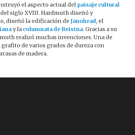
nstruyó el aspecto actual del
paisaje cultural
es del siglo XVIII. Hardmuth diseñó y
o, diseñó la edificación de
Janohrad
, el
iana
y la
columnata de Reistna
. Gracias a su
rdmuth realizó muchas invenciones. Una de
el grafito de varios grados de dureza con
arcasas de madera.