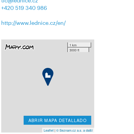
tic@lednice.cz
+420 519 340 986
http://www.lednice.cz/en/
1 km
3000 ft
ABRIR MAPA DETALLADO
Leaflet
|
© Seznam.cz a.s. a další