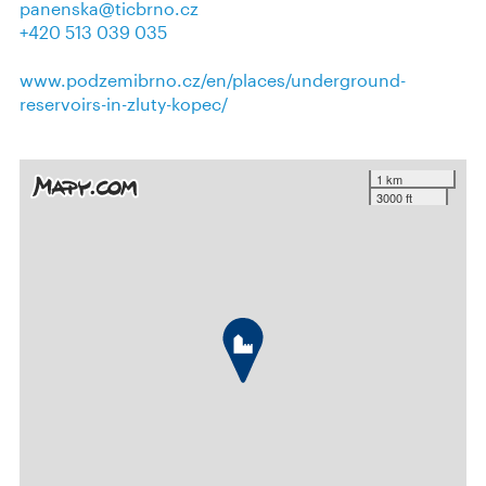
panenska@ticbrno.cz
+420 513 039 035
www.podzemibrno.cz/en/places/underground-
reservoirs-in-zluty-kopec/
1 km
3000 ft