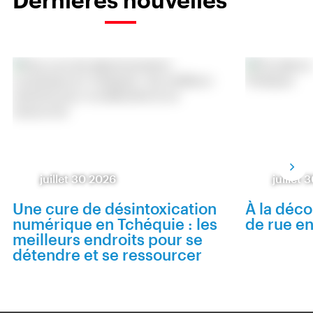
juillet 30 2026
juillet
Une cure de désintoxication
À la déco
numérique en Tchéquie : les
de rue e
meilleurs endroits pour se
détendre et se ressourcer