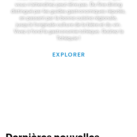
vous n’attendriez peut-être pas. Du fine dining
distingué par les guides gastronomiques réputés,
en passant par la bonne cuisine régionale,
jusqu’à l’originale culture de la bière et du vin.
Vivez à fond la gastronomie tchèque. Goûtez la
Tchéquie !
EXPLORER
Dernières nouvelles