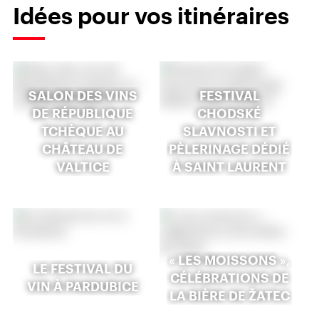
Idées pour vos itinéraires
SALON DES VINS
FESTIVAL
DE RÉPUBLIQUE
CHODSKÉ
TCHÈQUE AU
SLAVNOSTI ET
CHÂTEAU DE
PÈLERINAGE DÉDIÉ
VALTICE
À SAINT LAURENT
« LES MOISSONS »,
LE FESTIVAL DU
CÉLÉBRATIONS DE
VIN À PARDUBICE
LA BIÈRE DE ŽATEC