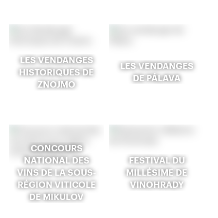
LES VENDANGES
LES VENDANGES
HISTORIQUES DE
DE PÁLAVA
ZNOJMO
CONCOURS
NATIONAL DES
FESTIVAL DU
VINS DE LA SOUS-
MILLÉSIME DE
RÉGION VITICOLE
VINOHRADY
DE MIKULOV