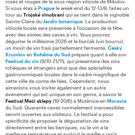
rosés et rouges de la sous-région viticole de Mikulov.
Si vous êtes à
Prague
le week-end du 12-13/9, faites un
tour au
Trojské vinobraní
qui se tient dans le vignoble
Sainte-Claire du
Jardin botanique
. La production
viticole locale sera présentée à l’occasion de la fête,
avec des visites des caves à vin. Vous pourrez
déguster le millésime 2026 et le burčák (vin bourru),
un moût de vin frais partiellement fermenté.
Český
Krumlov
en
Bohême du Sud
prépare quant à elle son
Festival du vin
(9/10-21/11), qui présentera des vins
tchèques et étrangers ainsi que des spécialités
gastronomiques locales dans le cadre magnifique de
cette ville de conte de fées. Cependant, nous
aimerions vous inviter également à un autre
événement qui est unique en son genre, à savoir le
Festival Mezi sklepy
(19-20/6) à Mutěnice en
Moravie
du Sud. Quarante caves normalement inaccessibles
seront ouvertes aux visiteurs. Le festival a pour
spécificité de proposer la dégustation de vins
directement entre les barriques, où le vin a la
meilleure température et surtout le meilleur goût.