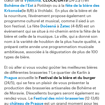
cœur de la
Vysočina
,
CLOCK/DAYS
(24-25/7) en
Bohême de l’Est
à Potštejn ou à la
fête de la bière des
Krkonoše
(le 8/8) à Vrchlabí. En plus de la bière et de
la nourriture, l’événement propose également un
programme culturel et musical, comme il sied à un
bon festival. La fête
Dočesná
à
Žatec
(4-8/9) est un
événement qui se situe à mi-chemin entre la fête de la
bière et celle de la musique. La ville, qui a donné son
nom à la variété de houblon de la plus haute qualité, a
préparé cette année une programmation musicale
ambitieuse, associée à la dégustation de plus de 100
types de bière.
Et où aller si vous voulez goûter les meilleures bières
de différentes brasseries ? Le quartier de Karlín à
Prague
accueille le
Festival de la bière et du burger
(24/5), qui se fera un plaisir de vous présenter la
production des brasseries artisanales de Bohême et
de Moravie. D’excellents burgers seront également au
rendez-vous. Le
Festival des mini-brasseries
(12-13/6)
au
château de Prague
est un grand moment pour les