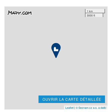
1 km
3000 ft
OUVRIR LA CARTE DÉTAILLÉE
Leaflet
|
© Seznam.cz a.s. a další