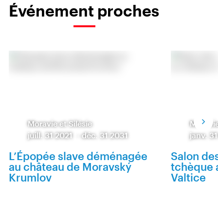
Événement proches
Moravie et Silésie
Moravie
juill. 31 2021
-
déc. 31 2031
janv. 3
L’Épopée slave déménagée
Salon de
au château de Moravský
tchèque 
Krumlov
Valtice