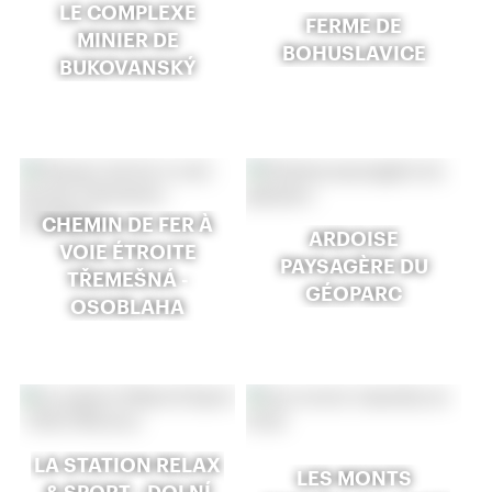
LE COMPLEXE
FERME DE
MINIER DE
BOHUSLAVICE
BUKOVANSKÝ
CHEMIN DE FER À
ARDOISE
VOIE ÉTROITE
PAYSAGÈRE DU
TŘEMEŠNÁ -
GÉOPARC
OSOBLAHA
LA STATION RELAX
LES MONTS
& SPORT - DOLNÍ