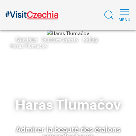
Que faire
Summer Sports
Riding
Haras Tlumačov
Haras Tlumačov
Admirer la beauté des étalons