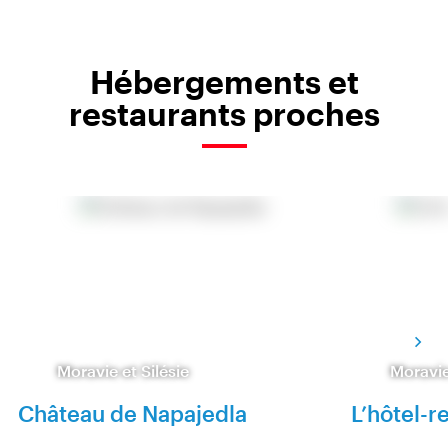
Hébergements et
restaurants proches
Moravie et Silésie
Moravie
Château de Napajedla
L’hôtel-r