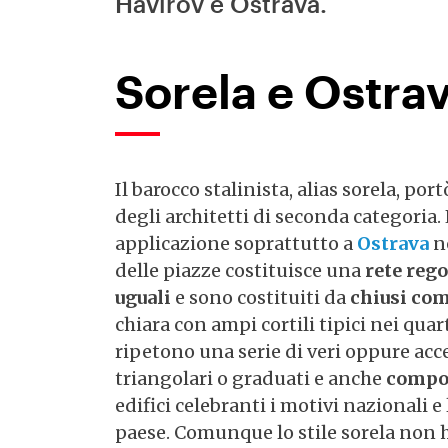
Havířov e Ostrava.
Sorela e Ostra
Il barocco stalinista, alias sorela, po
degli architetti di seconda categoria. 
applicazione soprattutto a
Ostrava
ne
delle piazze costituisce una
rete rego
uguali
e sono costituiti da
chiusi co
chiara con ampi cortili tipici nei quart
ripetono una serie di veri oppure ac
triangolari o graduati e anche
compos
edifici celebranti i motivi nazionali 
paese. Comunque lo stile sorela non ha