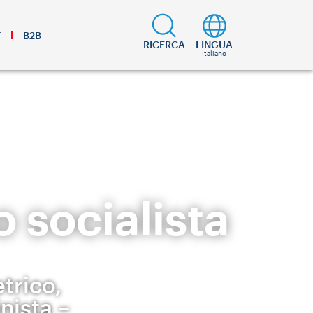
T
B2B
RICERCA
LINGUA
Italiano
o socialista
trico,
nista –