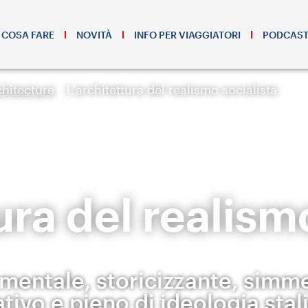
COSA FARE
NOVITÀ
INFO PER VIAGGIATORI
PODCAS
hitecture
L'architettura del realismo socialista
ura del realism
entale, storicizzante, simme
tivo e pieno di ideologia stali