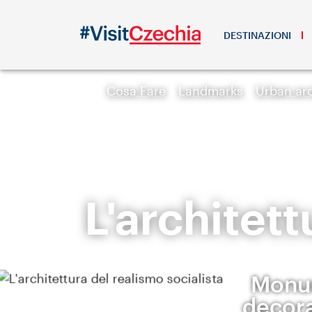
DESTINAZIONI
Cosa Fare
Landmarks
Urban arc
L'architett
Monum
decora