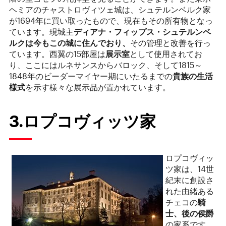
ヘミアのチャストロヴィツェ城は、シュテルンベルク家
が1694年に買い取ったもので、現在もその所有物となっ
ています。現城主
ディアナ・フィップス・シュテルンベ
ルクは今もこの城に住んでおり、
その管理と改善を行っ
ています。西翼の15部屋は
展示室
として使用されてお
り、ここにはルネサンスからバロック、そして1815～
1848年のビーダーマイヤー期にいたるまでの
貴族の生活
様式
を示す様々な展示品が置かれています。
3.ロプコヴィッツ家
ロプコヴィッ
ツ家は、14世
紀末に創設さ
れた由緒ある
チェコの
騎
士、後の侯爵
の家系です。