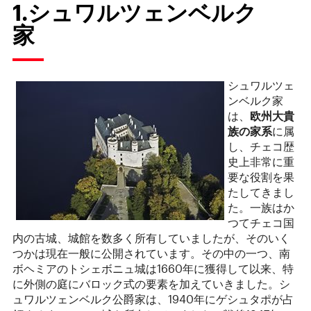
1.シュワルツェンベルク
家
シュワルツェ
ンベルク家
は、
欧州大貴
族の家系
に属
し、チェコ歴
史上非常に重
要な役割を果
たしてきまし
た。一族はか
つてチェコ国
内の古城、城館を数多く所有していましたが、そのいく
つかは現在一般に公開されています。その中の一つ、南
ボヘミアのトシェボニュ城は1660年に獲得して以来、特
に外側の庭にバロック式の要素を加えていきました。シ
ュワルツェンベルク公爵家は、1940年にゲシュタポが占