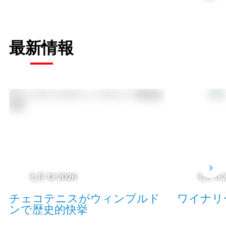
最新情報
七月 12 2026
七月 9 
チェコテニスがウィンブルド
ワイナリ
ンで歴史的快挙