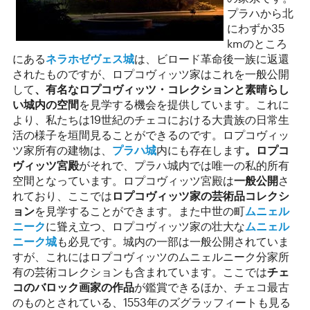
プラハから北
にわずか35
kmのところ
にある
ネラホゼヴェス城
は、ビロード革命後一族に返還
されたものですが、ロプコヴィッツ家はこれを一般公開
して
、有名なロプコヴィッツ・コレクションと素晴らし
い城内の空間
を見学する機会を提供しています。これに
より、私たちは19世紀のチェコにおける大貴族の日常生
活の様子を垣間見ることができるのです。ロプコヴィッ
ツ家所有の建物は、
プラハ城
内にも存在します
。ロプコ
ヴィッツ宮殿
がそれで、プラハ城内では唯一の私的所有
空間となっています。ロプコヴィッツ宮殿は
一般公開
さ
れており、ここでは
ロプコヴィッツ家の芸術品コレクシ
ョン
を見学することができます。また中世の町
ムニェル
ニーク
に聳え立つ、ロプコヴィッツ家の壮大な
ムニェル
ニーク城
も必見です。城内の一部は一般公開されていま
すが、これにはロプコヴィッツのムニェルニーク分家所
有の芸術コレクションも含まれています。ここでは
チェ
コのバロック画家の作品
が鑑賞できるほか、チェコ最古
のものとされている、1553年のズグラッフィートも見る