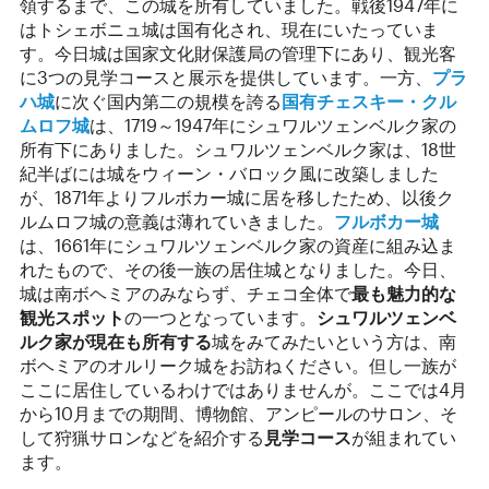
領するまで、この城を所有していました。戦後1947年に
はトシェボニュ城は国有化され、現在にいたっていま
す。今日城は国家文化財保護局の管理下にあり、観光客
に3つの見学コースと展示を提供しています。一方、
プラ
ハ城
に次ぐ国内第二の規模を誇る
国有チェスキー・クル
ムロフ城
は、1719～1947年にシュワルツェンベルク家の
所有下にありました。シュワルツェンベルク家は、18世
紀半ばには城をウィーン・バロック風に改築しました
が、1871年よりフルボカー城に居を移したため、以後ク
ルムロフ城の意義は薄れていきました。
フルボカー城
は、1661年にシュワルツェンベルク家の資産に組み込ま
れたもので、その後一族の居住城となりました。今日、
城は南ボヘミアのみならず、チェコ全体で
最も魅力的な
観光スポット
の一つとなっています。
シュワルツェンベ
ルク家が現在も所有する
城をみてみたいという方は、南
ボヘミアのオルリーク城をお訪ねください。但し一族が
ここに居住しているわけではありませんが。ここでは4月
から10月までの期間、博物館、アンピールのサロン、そ
して狩猟サロンなどを紹介する
見学コース
が組まれてい
ます。