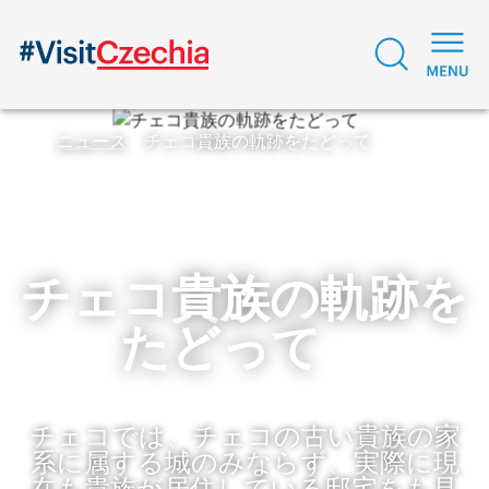
ニュース
チェコ貴族の軌跡をたどって
チェコ貴族の軌跡を
たどって
チェコでは、チェコの古い貴族の家
系に属する城のみならず、実際に現
在も貴族が居住している邸宅をも見