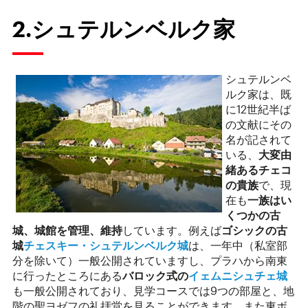
2.シュテルンベルク家
シュテルンベ
ルク家は、既
に12世紀半ば
の文献にその
名が記されて
いる、
大変由
緒あるチェコ
の貴族
で、現
在も
一族はい
くつかの古
城、城館を管理、維持
しています。例えば
ゴシックの古
城
チェスキー・シュテルンベルク城
は、一年中（私室部
分を除いて）一般公開されていますし、プラハから南東
に行ったところにある
バロック式の
イェムニシュチェ城
も一般公開されており、見学コースでは9つの部屋と、地
階の聖ヨゼフの礼拝堂を見ることができます。また東ボ