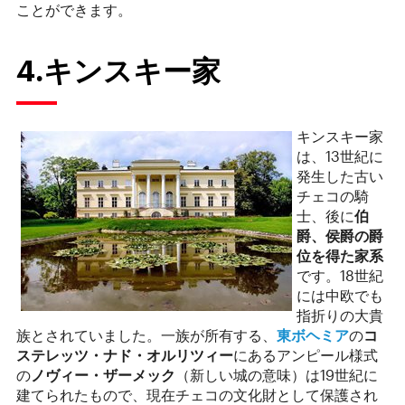
ことができます。
4.キンスキー家
キンスキー家
は、13世紀に
発生した古い
チェコの騎
士、後に
伯
爵、侯爵の爵
位を得た家系
です。18世紀
には中欧でも
指折りの大貴
族とされていました。一族が所有する、
東ボヘミア
の
コ
ステレッツ・ナド・オルリツィー
にあるアンピール様式
の
ノヴィー・ザーメック
（新しい城の意味）は19世紀に
建てられたもので、現在チェコの文化財として保護され