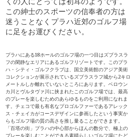
くの人にとっては初耳のようです。
この紳士のスポーツの信奉者の方は
迷うことなくプラハ近郊のゴルフ場
に足をお運びください。
プラハにある18ホールのゴルフ場の一つ目はズブラスラ
フの閑静なエリアにあるゴルフリゾートです。このプラ
ハ・シティ・ゴルフクラブは、国立美術館のアジア美術
コレクションが展示されているズブラスラフ城から2キロ
メートルしか離れていないところにあります。ベロウン
カ川とヴルタヴァ川に挟まれたこのゴルフ場では、最高
のプレーを楽しむためのあらゆるものをご利用になれま
す。チェコで最も有名なプロゴルファーであるアレック
ス・チェイカがコースデザインに参画したという事実か
らもゴルフ場の質の高さを推し量ることができます。
「百塔の街」プラハの中心部からほんの数分で、極上の
プレーを楽しむことができる素晴らしいゴルフ場にたど