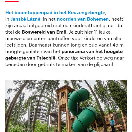
Het boomtoppenpad in het Reuzengebergte
,
in
Janské Lázně
, in het
noorden van Bohemen
, heeft
zijn areaal uitgebreid met een kinderattractie met de
titel de
Boswereld van Emil.
Je zult hier 11 leuke,
nieuwe elementen aantreffen voor kinderen van alle
leeftijden. Daarnaast kunnen jong en oud vanaf 45 m
hoogte genieten van het
panorama van het hoogste
gebergte van Tsjechië.
Onze tip: Verkort de weg naar
beneden door gebruik te maken van de glijbaan!