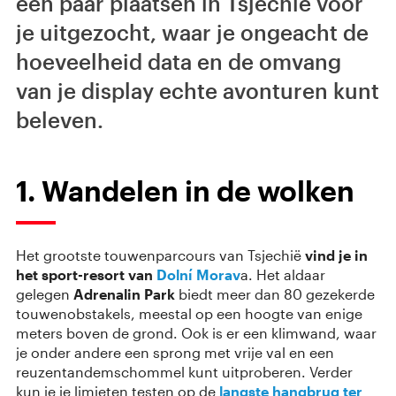
een paar plaatsen in Tsjechië voor
je uitgezocht, waar je ongeacht de
hoeveelheid data en de omvang
van je display echte avonturen kunt
beleven.
1. Wandelen in de wolken
Het grootste touwenparcours van Tsjechië
vind je in
het sport-resort van
Dolní Morav
a. Het aldaar
gelegen
Adrenalin Park
biedt meer dan 80 gezekerde
touwenobstakels, meestal op een hoogte van enige
meters boven de grond. Ook is er een klimwand, waar
je onder andere een sprong met vrije val en een
reuzentandemschommel kunt uitproberen. Verder
kun je je limieten testen op de
langste hangbrug ter