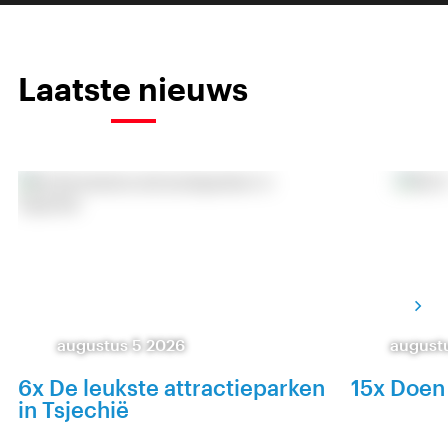
Laatste nieuws
augustus 5 2026
august
6x De leukste attractieparken
15x Doen
in Tsjechië