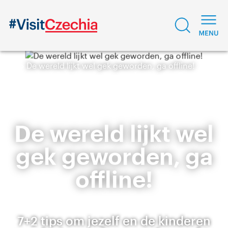
De wereld lijkt wel gek geworden, ga offline!
De wereld lijkt wel
gek geworden, ga
offline!
7+2 tips om jezelf en de kinderen