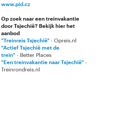
www.pid.cz
Op zoek naar een treinvakantie
door Tsjechië? Bekijk hier het
aanbod
"Treinreis Tsjechië"
- Opreis.nl
"Actief Tsjechië met de
trein"
- Better Places
"Een treinvakantie naar Tsjechië"
-
Treinrondreis.nl