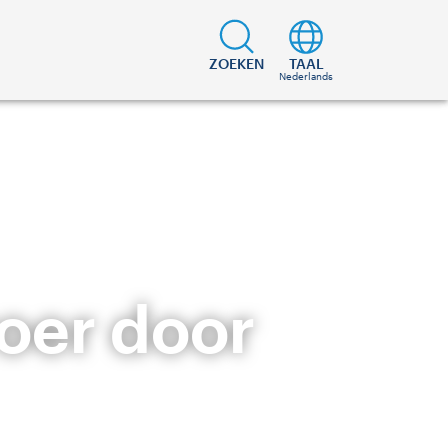
ZOEKEN
TAAL
Nederlands
oer door