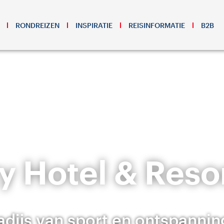
RONDREIZEN
INSPIRATIE
REISINFORMATIE
B2B
 Hotel & Reso
adijs van sport en ontspannin