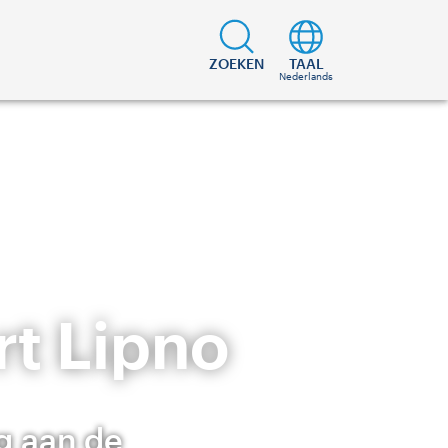
ZOEKEN
TAAL
Nederlands
rt Lipno
g aan de