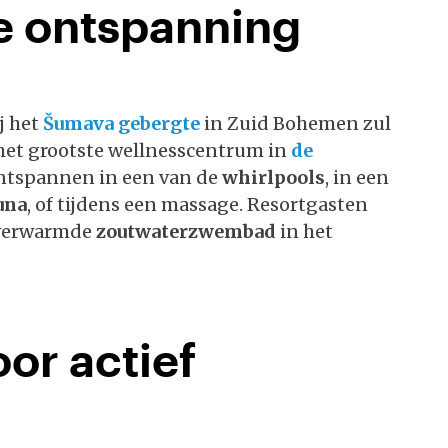
 ontspanning
j het
Šumava gebergte
in Zuid Bohemen zul
r het grootste wellnesscentrum in
de
ontspannen in een van de
whirlpools
, in een
una
, of tijdens een massage. Resortgasten
 verwarmde
zoutwaterzwembad
in het
oor actief