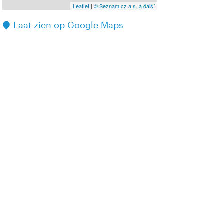
Leaflet
|
© Seznam.cz a.s. a další
Laat zien op Google Maps