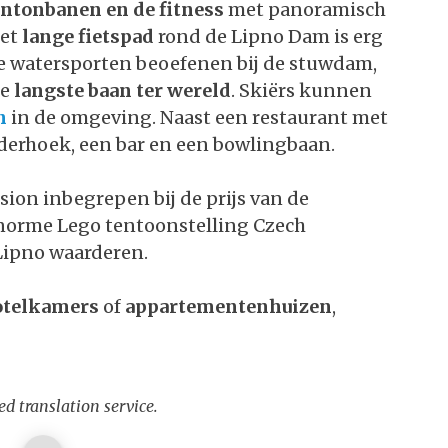
ntonbanen en de fitness
met panoramisch
Het
lange fietspad
rond de Lipno Dam is erg
le watersporten beoefenen bij de stuwdam,
de
langste baan ter wereld
. Skiërs kunnen
en
in de omgeving. Naast een restaurant met
nderhoek, een bar en een bowlingbaan.
ion inbegrepen bij de prijs van de
norme Lego tentoonstelling Czech
Lipno waarderen.
otelkamers
of
appartementenhuizen
,
d translation service.