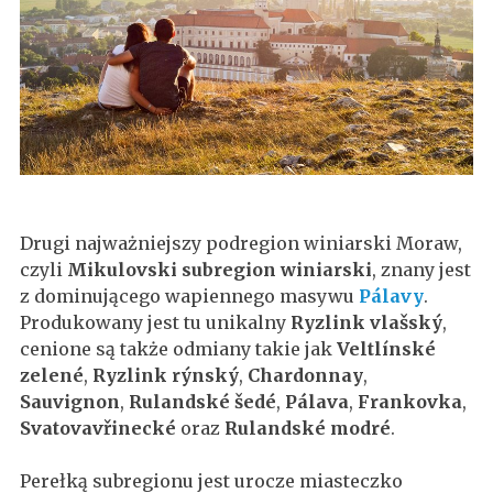
Drugi najważniejszy podregion winiarski Moraw,
czyli
Mikulovski subregion winiarski
, znany jest
z dominującego wapiennego masywu
Pálavy
.
Produkowany jest tu unikalny
Ryzlink vlašský
,
cenione są także odmiany takie jak
Veltlínské
zelené
,
Ryzlink rýnský
,
Chardonnay
,
Sauvignon
,
Rulandské šedé
,
Pálava
,
Frankovka
,
Svatovavřinecké
oraz
Rulandské modré
.
Perełką subregionu jest urocze miasteczko