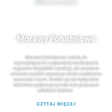
Morawy Południowe
Morawy Południowe należą do
najcieplejszych i najbardziej urodzajnych
regionów Republiki Czeskiej, ale można tu
również znaleźć najstarsze ślady osadnictwa
na terenie Czech. Nudzić się nie będą także
miłośnicy piękna przyrody oraz pasjonaci
zabytków kultury.
CZYTAJ WIĘCEJ