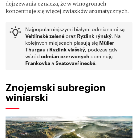
dojrzewania oznacza, że w winogronach
koncentruje się więcej związków aromatycznych.
Najpopularniejszymi białymi odmianami są
Veltlínské zelené
oraz
Ryzlink rýnský
. Na
kolejnych miejscach plasują się
Müller
Thurgau
i
Ryzlink vlašský
, podczas gdy
wśród
odmian czerwonych
dominują
Frankovka
a
Svatovavřinecké
.
Znojemski subregion
winiarski