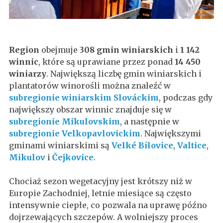
Region
obejmuje
308 gmin winiarskich
i
1 142
winnic
, które są uprawiane przez ponad
14 450
winiarzy
. Największą liczbę gmin winiarskich i
plantatorów winorośli można znaleźć w
subregionie winiarskim Slováckim
, podczas gdy
największy obszar winnic znajduje się w
subregionie Mikulovskim
, a następnie w
subregionie Velkopavlovickim
. Największymi
gminami winiarskimi są
Velké Bílovice
,
Valtice
,
Mikulov
i
Čejkovice
.
Chociaż sezon wegetacyjny jest krótszy niż w
Europie Zachodniej, letnie miesiące są często
intensywnie ciepłe, co pozwala na uprawę późno
dojrzewających szczepów. A wolniejszy proces