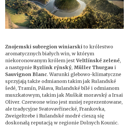
Znojemski subregion winiarski
to królestwo
aromatycznych białych win, w którym
niekoronowanym królem jest
Veltlínské zelené
,
a następnie
Ryzlink rýnský
,
Müller Thurgau
i
Sauvignon Blanc
. Warunki glebowo-klimatyczne
sprzyjają także odmianom takim jak Rulandské
šedé, Tramín, Pálava, Rulandské bílé i odmianom
muszkatowym, takim jak Muškát moravský a Irsai
Oliver. Czerwone wino jest mniej reprezentowane,
ale tradycyjne Svatovavřinecké, Frankovka,
Zweigeltrebe i Rulandské modré cieszą się
doskonałą reputacją w regionie Dolnych Kounic.