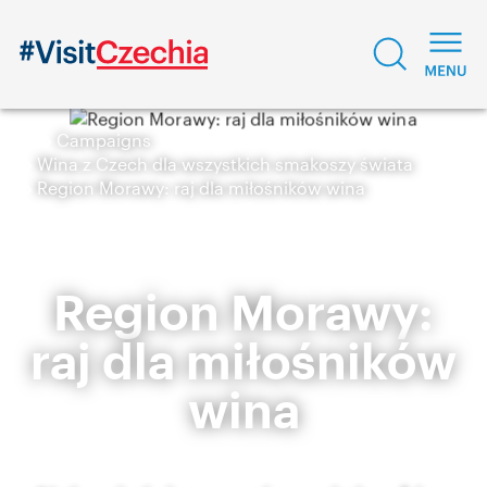
Campaigns
Wina z Czech dla wszystkich smakoszy świata
Region Morawy: raj dla miłośników wina
Region Morawy:
raj dla miłośników
wina