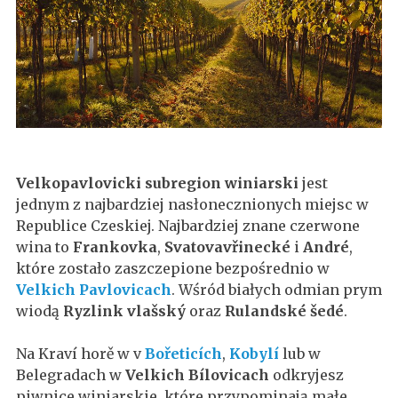
Velkopavlovicki subregion winiarski
jest
jednym z najbardziej nasłonecznionych miejsc w
Republice Czeskiej. Najbardziej znane czerwone
wina to
Frankovka
,
Svatovavřinecké
i
André
,
które zostało zaszczepione bezpośrednio w
Velkich Pavlovicach
. Wśród białych odmian prym
wiodą
Ryzlink vlašský
oraz
Rulandské šedé
.
Na Kraví horě w v
Bořeticích
,
Kobylí
lub w
Belegradach w
Velkich Bílovicach
odkryjesz
piwnice winiarskie, które przypominają małe