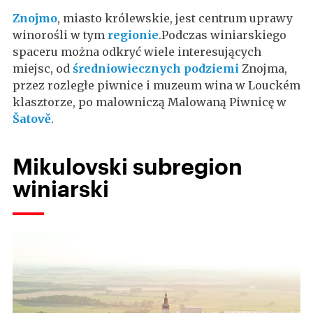
Znojmo
, miasto królewskie, jest centrum uprawy
winorośli w tym
regionie
.Podczas winiarskiego
spaceru można odkryć wiele interesujących
miejsc, od
średniowiecznych podziemi
Znojma,
przez rozległe piwnice i muzeum wina w Louckém
klasztorze, po malowniczą Malowaną Piwnicę w
Šatově
.
Mikulovski subregion
winiarski