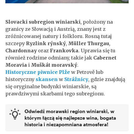
Slovacki subregion winiarski
, położony na
granicy ze Słowacją i Austrią, znany jest z
zróżnicowanej natury i folkloru. Rosną tutaj
szczepy
Ryzlink rýnský
,
Müller Thurgau
,
Chardonnay
oraz
Frankovka
. Uprawia się tu
również rodzime odmiany, takie jak
Cabernet
Moravia
i
Muškát moravský
.
Historyczne piwnice Plže
w Petrově lub
historyczny
skansen
w
Strážnicy
, gdzie znajdują
się oryginalne budynki winiarskie, są
prawdziwymi skarbami tego subregionu.
Odwiedź morawski region winiarski, w
którym łączą się najlepsze wina, bogata
historia i niezapomniana atmosfera!