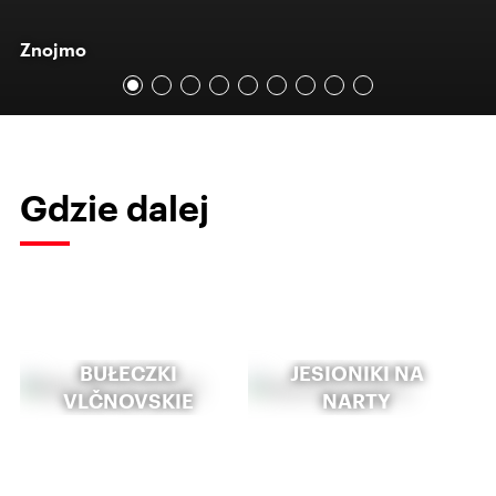
Znojmo
Gdzie dalej
BUŁECZKI
JESIONIKI NA
VLČNOVSKIE
NARTY