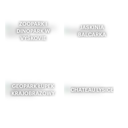
ZOOPARK I
JASKINIA
DINOPARK W
BALCARKA
VYŠKOVIE
GEOPARK ŁUPEK
CHATEAU LYSICE
KRAJOBRAZOWY