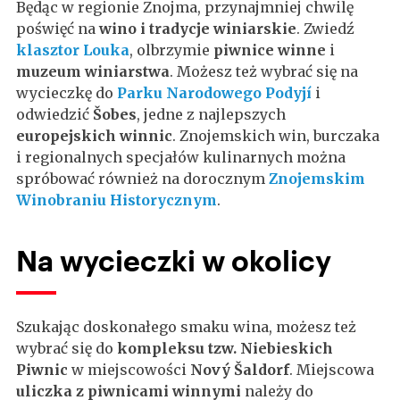
Będąc w regionie Znojma, przynajmniej chwilę
poświęć na
wino i tradycje winiarskie
. Zwiedź
klasztor Louka
, olbrzymie
piwnice winne
i
muzeum winiarstwa
. Możesz też wybrać się na
wycieczkę do
Parku Narodowego Podyjí
i
odwiedzić
Šobes
, jedne z najlepszych
europejskich winnic
. Znojemskich win, burczaka
i regionalnych specjałów kulinarnych można
spróbować również na dorocznym
Znojemskim
Winobraniu Historycznym
.
Na wycieczki w okolicy
Szukając doskonałego smaku wina, możesz też
wybrać się do
kompleksu tzw. Niebieskich
Piwnic
w miejscowości
Nový Šaldorf
. Miejscowa
uliczka z piwnicami winnymi
należy do