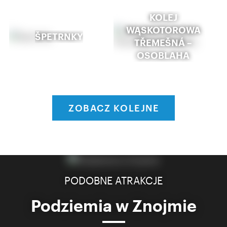
KOLEJ
WĄSKOTOROWA
ŠPETRNKY
TŘEMEŠNÁ –
OSOBLAHA
ZOBACZ KOLEJNE
PODOBNE ATRAKCJE
Podziemia w Znojmie