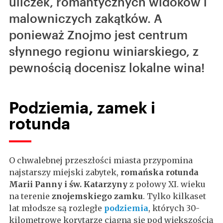
uliczek, romantycznych widoków i
malowniczych zakątków. A
ponieważ Znojmo jest centrum
słynnego regionu winiarskiego, z
pewnością docenisz lokalne wina!
Podziemia, zamek i
rotunda
O chwalebnej przeszłości miasta przypomina
najstarszy miejski zabytek,
romańska rotunda
Marii Panny i św. Katarzyny
z połowy XI. wieku
na terenie
znojemskiego zamku
. Tylko kilkaset
lat młodsze są rozległe
podziemia
, których 30-
kilometrowe korytarze ciągną się pod większością