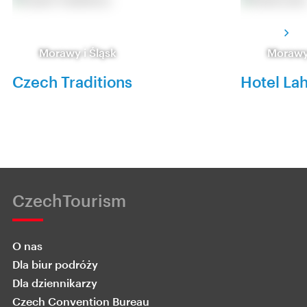
Morawy i Śląsk
Morawy 
Czech Traditions
Hotel La
CzechTourism
O nas
Dla biur podróży
Dla dziennikarzy
Czech Convention Bureau