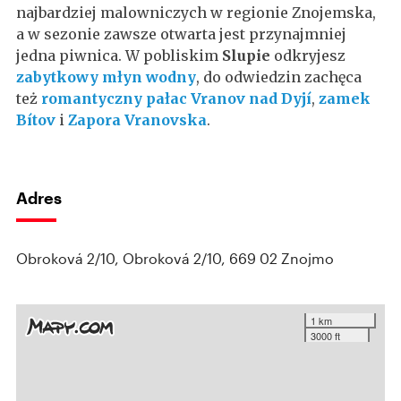
najbardziej malowniczych w regionie Znojemska,
a w sezonie zawsze otwarta jest przynajmniej
jedna piwnica. W pobliskim
Slupie
odkryjesz
zabytkowy młyn wodny
, do odwiedzin zachęca
też
romantyczny pałac Vranov nad Dyjí
,
zamek
Bítov
i
Zapora Vranovska
.
Adres
Obroková 2/10, Obroková 2/10, 669 02 Znojmo
1 km
3000 ft