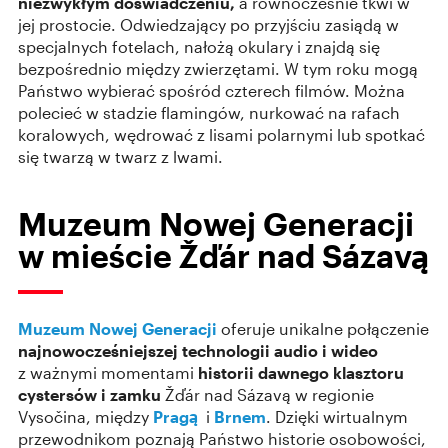
niezwykłym doświadczeniu,
a równocześnie tkwi w
jej prostocie. Odwiedzający po przyjściu zasiądą w
specjalnych fotelach, nałożą okulary i znajdą się
bezpośrednio między zwierzętami. W tym roku mogą
Państwo wybierać spośród czterech filmów. Można
polecieć w stadzie flamingów, nurkować na rafach
koralowych, wędrować z lisami polarnymi lub spotkać
się twarzą w twarz z lwami.
Muzeum Nowej Generacji
w mieście Žďár nad Sázavą
Muzeum Nowej Generacji
oferuje unikalne połączenie
najnowocześniejszej technologii audio i wideo
z ważnymi momentami
historii dawnego klasztoru
cystersów i zamku
Žďár nad Sázavą w regionie
Vysočina, między
Pragą
i
Brnem
. Dzięki wirtualnym
przewodnikom poznają Państwo historie osobowości,