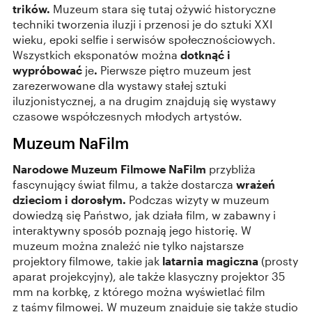
trików.
Muzeum stara się tutaj ożywić historyczne
techniki tworzenia iluzji i przenosi je do sztuki XXI
wieku, epoki selfie i serwisów społecznościowych.
Wszystkich eksponatów można
dotknąć i
wypróbować
je
.
Pierwsze piętro muzeum jest
zarezerwowane dla wystawy stałej sztuki
iluzjonistycznej, a na drugim znajdują się wystawy
czasowe współczesnych młodych artystów.
Muzeum NaFilm
Narodowe Muzeum Filmowe NaFilm
przybliża
fascynujący świat filmu, a także dostarcza
wrażeń
dzieciom i dorosłym.
Podczas wizyty w muzeum
dowiedzą się Państwo, jak działa film, w zabawny i
interaktywny sposób poznają jego historię. W
muzeum można znaleźć nie tylko najstarsze
projektory filmowe, takie jak
latarnia magiczna
(prosty
aparat projekcyjny), ale także klasyczny projektor 35
mm na korbkę, z którego można wyświetlać film
z taśmy filmowej. W muzeum znajduje się także studio