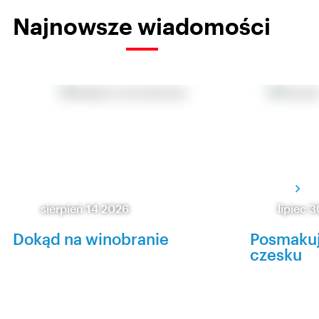
Najnowsze wiadomości
sierpień 14 2026
lipiec 
Dokąd na winobranie
Posmakuj
czesku