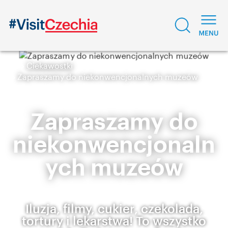
Ciekawostki
Zapraszamy do niekonwencjonalnych muzeów
Zapraszamy do
niekonwencjonaln
ych muzeów
Iluzja, filmy, cukier, czekolada,
tortury i lekarstwa! To wszystko