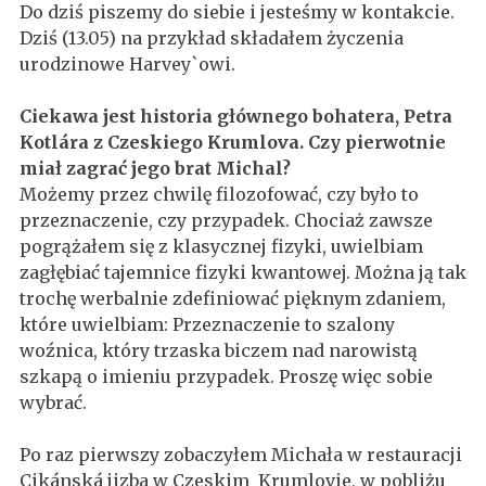
Do dziś piszemy do siebie i jesteśmy w kontakcie.
Dziś (13.05) na przykład składałem życzenia
urodzinowe Harvey`owi.
Ciekawa jest historia głównego bohatera, Petra
Kotlára z Czeskiego Krumlova. Czy pierwotnie
miał zagrać jego brat Michal?
Możemy przez chwilę filozofować, czy było to
przeznaczenie, czy przypadek. Chociaż zawsze
pogrążałem się z klasycznej fizyki, uwielbiam
zagłębiać tajemnice fizyki kwantowej. Można ją tak
trochę werbalnie zdefiniować pięknym zdaniem,
które uwielbiam: Przeznaczenie to szalony
woźnica, który trzaska biczem nad narowistą
szkapą o imieniu przypadek. Proszę więc sobie
wybrać.
Po raz pierwszy zobaczyłem Michała w restauracji
Cikánská jizba w Czeskim Krumlovie, w pobliżu