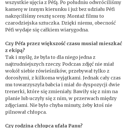
wszystkie ujęcia z Péťą. Po południu odwróciliśmy
kamerę w innym kierunku i już bez udziału Péťi
nakręciliśmy resztę sceny. Montaż filmu to
czarodziejska sztuczka. Dzięki niemu, obecność
Péťi wydaje się całkiem wiarygodna.
Czy Péťa przez większość czasu musiał mieszkać
z ekipą?
Tak i myślę, że była to dla niego jedna z
najtrudniejszych rzeczy. Podczas zdjęć nie miał
wokół siebie rówieśników, przebywał tylko z
dorosłymi, z kilkoma wyjątkami. Jednak cały czas
mu towarzyszyła babcia i miał do dyspozycji dwie
trenerki, które się zmieniały. Bawiły się z nim na
planie lub uczyły się z nim, w przerwach między
zdjęciami. Nie było chyba minuty, żeby ktoś nie
pilnował chłopca.
Czy rodzina chłopca ufała Panu?