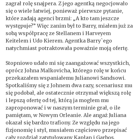
zagrał rolę snajpera. Z jego agentką negocjowało
się o wiele łatwiej, ponieważ pierwsze pytanie,
które zadają agenci brzmi: „A kto tam jeszcze
występuje?” Więc zanim był to Barry, miałem już za
sobą współpracę ze Stellanem i Harveyem
Keitelem i Udo Kierem. Agentka Barry`ego
natychmiast potraktowała poważnie moją ofertę.
Stopniowo udało mi się zaangażować wszystkich,
oprócz Johna Malkovicha, którego rolę w końcu
przekazałem wspaniałemu Julianowi Sandsowi.
Spotkaliśmy się z Johnem dwa razy, scenariusz mu
się podobał, ale ostatecznie otrzymał większą rolę
i lepszą ofertę od tej, którą ja mogłem mu
zaproponować i w naszym terminie grał, o ile
pamiętam, w Nowym Orleanie. Ale angaż Juliana
okazał się bardzo trafiony. Ze względu na jego
fizjonomię i styl, musiałem częściowo przepisać
cały rozdział zatytułowany Kapłan i Garbos,