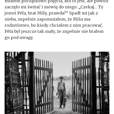
miałem początkowo pojęcia, kto to jest, ale powoli
zaczęło mi świtać i mówię do niego: „Czekaj… Ty
jesteś Péťa, brat Míšy, prawda?“ Spadł mi jak z
nieba, zupełnie zapomniałem, że Míša ma
rodzeństwo, bo kiedy chciałem z nim pracować,
Péťa był jeszcze tak mały, że zupełnie nie brałem
go pod uwagę.