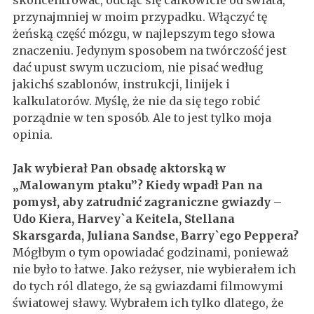
skoncentrować, odciąć się całkowicie od świata,
przynajmniej w moim przypadku. Włączyć tę
żeńską część mózgu, w najlepszym tego słowa
znaczeniu. Jedynym sposobem na twórczość jest
dać upust swym uczuciom, nie pisać według
jakichś szablonów, instrukcji, linijek i
kalkulatorów. Myślę, że nie da się tego robić
porządnie w ten sposób. Ale to jest tylko moja
opinia.
Jak wybierał Pan obsadę aktorską w
„Malowanym ptaku”? Kiedy wpadł Pan na
pomysł, aby zatrudnić zagraniczne gwiazdy –
Udo Kiera, Harvey`a Keitela, Stellana
Skarsgarda, Juliana Sandse, Barry`ego Peppera?
Mógłbym o tym opowiadać godzinami, ponieważ
nie było to łatwe. Jako reżyser, nie wybierałem ich
do tych ról dlatego, że są gwiazdami filmowymi
światowej sławy. Wybrałem ich tylko dlatego, że