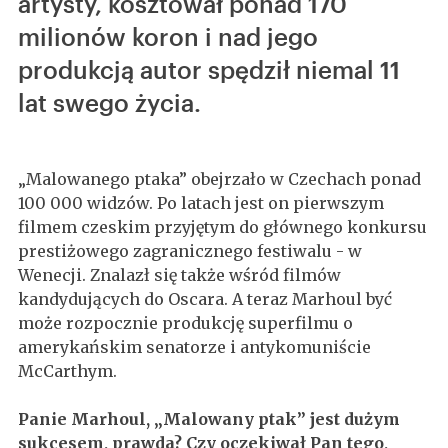
artysty, kosztował ponad 170
milionów koron i nad jego
produkcją autor spędził niemal 11
lat swego życia.
„Malowanego ptaka” obejrzało w Czechach ponad
100 000 widzów. Po latach jest on pierwszym
filmem czeskim przyjętym do głównego konkursu
prestiżowego zagranicznego festiwalu - w
Wenecji. Znalazł się także wśród filmów
kandydujących do Oscara. A teraz Marhoul być
może rozpocznie produkcję superfilmu o
amerykańskim senatorze i antykomuniście
McCarthym.
Panie Marhoul, „Malowany ptak” jest dużym
sukcesem, prawda? Czy oczekiwał Pan tego,