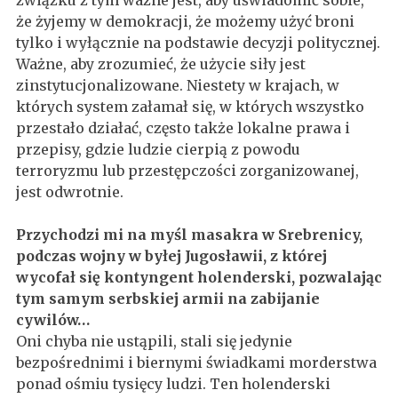
związku z tym ważne jest, aby uświadomić sobie,
że żyjemy w demokracji, że możemy użyć broni
tylko i wyłącznie na podstawie decyzji politycznej.
Ważne, aby zrozumieć, że użycie siły jest
zinstytucjonalizowane. Niestety w krajach, w
których system załamał się, w których wszystko
przestało działać, często także lokalne prawa i
przepisy, gdzie ludzie cierpią z powodu
terroryzmu lub przestępczości zorganizowanej,
jest odwrotnie.
Przychodzi mi na myśl masakra w Srebrenicy,
podczas wojny w byłej Jugosławii, z której
wycofał się kontyngent holenderski, pozwalając
tym samym serbskiej armii na zabijanie
cywilów…
Oni chyba nie ustąpili, stali się jedynie
bezpośrednimi i biernymi świadkami morderstwa
ponad ośmiu tysięcy ludzi. Ten holenderski