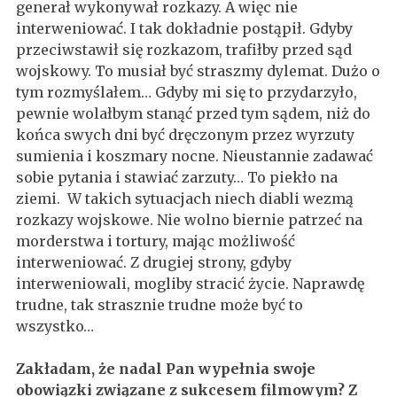
generał wykonywał rozkazy. A więc nie
interweniować. I tak dokładnie postąpił. Gdyby
przeciwstawił się rozkazom, trafiłby przed sąd
wojskowy. To musiał być straszmy dylemat. Dużo o
tym rozmyślałem… Gdyby mi się to przydarzyło,
pewnie wolałbym stanąć przed tym sądem, niż do
końca swych dni być dręczonym przez wyrzuty
sumienia i koszmary nocne. Nieustannie zadawać
sobie pytania i stawiać zarzuty… To piekło na
ziemi. W takich sytuacjach niech diabli wezmą
rozkazy wojskowe. Nie wolno biernie patrzeć na
morderstwa i tortury, mając możliwość
interweniować. Z drugiej strony, gdyby
interweniowali, mogliby stracić życie. Naprawdę
trudne, tak strasznie trudne może być to
wszystko…
Zakładam, że nadal Pan wypełnia swoje
obowiązki związane z sukcesem filmowym? Z