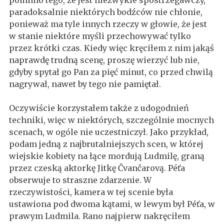
pomimo tego, że jest niezwykle spostrzegawczy,
paradoksalnie niektórych bodźców nie chłonie,
ponieważ ma tyle innych rzeczy w głowie, że jest
w stanie niektóre myśli przechowywać tylko
przez krótki czas. Kiedy więc kręciłem z nim jakąś
naprawdę trudną scenę, proszę wierzyć lub nie,
gdyby spytał go Pan za pięć minut, co przed chwilą
nagrywał, nawet by tego nie pamiętał.
Oczywiście korzystałem także z udogodnień
techniki, więc w niektórych, szczególnie mocnych
scenach, w ogóle nie uczestniczył. Jako przykład,
podam jedną z najbrutalniejszych scen, w której
wiejskie kobiety na łące mordują Ludmilę, graną
przez czeską aktorkę Jitkę Čvančarovą. Péťa
obserwuje to straszne zdarzenie. W
rzeczywistości, kamera w tej scenie była
ustawiona pod dwoma kątami, w lewym był Péťa, w
prawym Ludmila. Rano najpierw nakręciłem