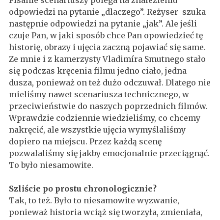
Pisanie scenariuszy polega na znalezieniu
odpowiedzi na pytanie „dlaczego”. Reżyser szuka
następnie odpowiedzi na pytanie „jak”. Ale jeśli
czuje Pan, w jaki sposób chce Pan opowiedzieć tę
historię, obrazy i ujęcia zaczną pojawiać się same.
Ze mnie i z kamerzysty Vladimíra Smutnego stało
się podczas kręcenia filmu jedno ciało, jedna
dusza, ponieważ on też dużo odczuwał. Dlatego nie
mieliśmy nawet scenariusza technicznego, w
przeciwieństwie do naszych poprzednich filmów.
Wprawdzie codziennie wiedzieliśmy, co chcemy
nakręcić, ale wszystkie ujęcia wymyślaliśmy
dopiero na miejscu. Przez każdą scenę
pozwalaliśmy się jakby emocjonalnie przeciągnąć.
To było niesamowite.
Szliście po prostu chronologicznie?
Tak, to też. Było to niesamowite wyzwanie,
ponieważ historia wciąż się tworzyła, zmieniała,