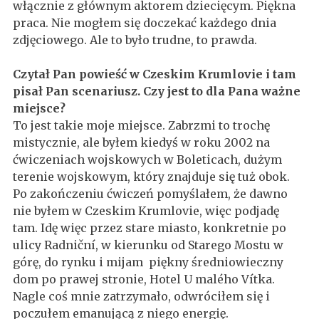
włącznie z głównym aktorem dziecięcym. Piękna
praca. Nie mogłem się doczekać każdego dnia
zdjęciowego. Ale to było trudne, to prawda.
Czytał Pan powieść w Czeskim Krumlovie i tam
pisał Pan scenariusz. Czy jest to dla Pana ważne
miejsce?
To jest takie moje miejsce. Zabrzmi to trochę
mistycznie, ale byłem kiedyś w roku 2002 na
ćwiczeniach wojskowych w Boleticach, dużym
terenie wojskowym, który znajduje się tuż obok.
Po zakończeniu ćwiczeń pomyślałem, że dawno
nie byłem w Czeskim Krumlovie, więc podjadę
tam. Idę więc przez stare miasto, konkretnie po
ulicy Radniční, w kierunku od Starego Mostu w
górę, do rynku i mijam piękny średniowieczny
dom po prawej stronie, Hotel U malého Vítka.
Nagle coś mnie zatrzymało, odwróciłem się i
poczułem emanującą z niego energię.