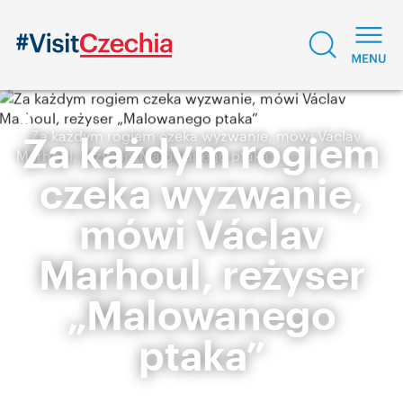
Za każdym rogiem czeka wyzwanie, mówi Václav
Za każdym rogiem
Marhoul, reżyser „Malowanego ptaka”
czeka wyzwanie,
mówi Václav
Marhoul, reżyser
„Malowanego
ptaka”