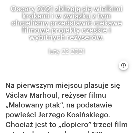
Oscary 2021 zbliżają się wielkimi
krokami i w związku z tym
chcieliśmy przedstawić ciekawe
filmowe projekty czeskie i
wybitnych reżyserów.
luty 22 2021
Na pierwszym miejscu plasuje się
Václav Marhoul, reżyser filmu
„Malowany ptak”, na podstawie
powieści Jerzego Kosińskiego.
Chociaż jest to „dopiero” trzeci film