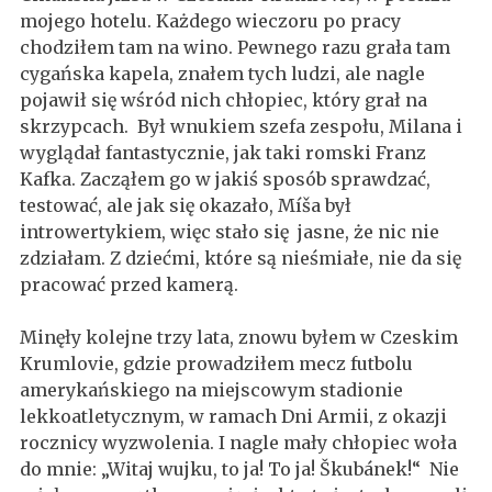
mojego hotelu. Każdego wieczoru po pracy
chodziłem tam na wino. Pewnego razu grała tam
cygańska kapela, znałem tych ludzi, ale nagle
pojawił się wśród nich chłopiec, który grał na
skrzypcach. Był wnukiem szefa zespołu, Milana i
wyglądał fantastycznie, jak taki romski Franz
Kafka. Zacząłem go w jakiś sposób sprawdzać,
testować, ale jak się okazało, Míša był
introwertykiem, więc stało się jasne, że nic nie
zdziałam. Z dziećmi, które są nieśmiałe, nie da się
pracować przed kamerą.
Minęły kolejne trzy lata, znowu byłem w Czeskim
Krumlovie, gdzie prowadziłem mecz futbolu
amerykańskiego na miejscowym stadionie
lekkoatletycznym, w ramach Dni Armii, z okazji
rocznicy wyzwolenia. I nagle mały chłopiec woła
do mnie: „Witaj wujku, to ja! To ja! Škubánek!“ Nie