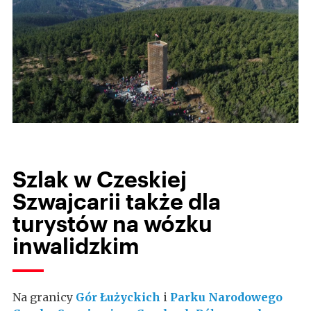
Szlak w Czeskiej
Szwajcarii także dla
turystów na wózku
inwalidzkim
Na granicy
Gór Łużyckich
i
Parku Narodowego