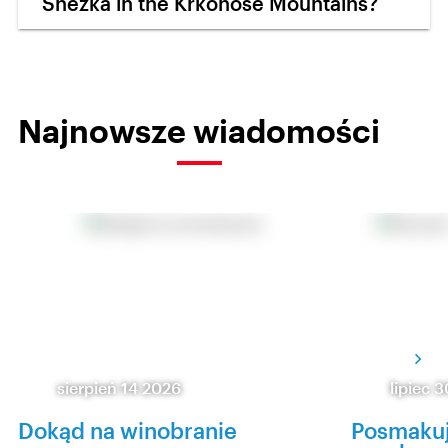
Sněžka in the Krkonoše Mountains?
Najnowsze wiadomości
sierpień 14 2026
lipiec 
Dokąd na winobranie
Posmakuj