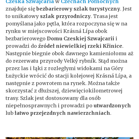
Czeska Szwajcaria
w
Czechach Północnych
znajduje się
bezbarierowy szlak turystyczny
. Jest
to unikatowy
szlak przyrodniczy
. Trasa jest
pomyślana jako pętla, która rozpoczyna się w na
rynku w miejscowości Krásná Lípa obok
bezbarierowego
Domu Czeskiej Szwajcarii
i
prowadzi do
źródeł niewielkiej rzeki
Křinice
.
Następnie biegnie obok dawnego kamieniołomu aż
do rezerwatu przyrody Velký rybník. Stąd można
przez las i łąki z rozległymi widokami na Góry
Łużyckie wrócić do stacji kolejowej Krásná Lípa, a
następnie z powrotem na rynek. Można także
skorzystać z dłuższej, dziewięciokilometrowej
trasy. Szlak jest dostosowany dla osób
niepełnosprawnych i prowadzi po
utwardzonych
lub
łatwo przejezdnych nawierzchniach
.