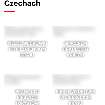
Czechach
PIESZE WĘDRÓWKI
SPACEREM
PO PILŹNIEŃSKIM
HRADECKIM
KRAJU
KRAJEM
PRAGA DLA
PIESZE WĘDRÓWKI
PIESZYCH
W LIBERECKIM
TURYSTÓW
KRAJU