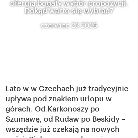
oferują bogaty wybór propozycji.
Dokąd warto się wybrać?
czerwiec 23 2026
Lato w w Czechach już tradycyjnie
upływa pod znakiem urlopu w
górach. Od Karkonoszy po
Szumawę, od Rudaw po Beskidy –
wszędzie już czekają na nowych