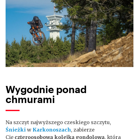
Wygodnie ponad
chmurami
Na szczyt najwyższego czeskiego szczytu,
Śnieżki
w
Karkonoszach
, zabierze
Cię
czteroosobową kolejką gondolową
, która