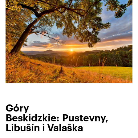
Góry
Beskidzkie: Pustevny,
Libušín i Valaška