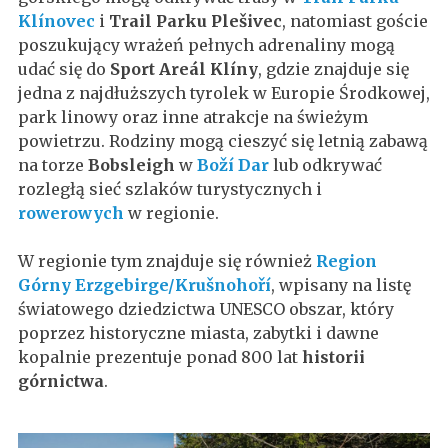
Klínovec
i
Trail Parku Plešivec
, natomiast goście
poszukujący wrażeń pełnych adrenaliny mogą
udać się do
Sport Areál Klíny
, gdzie znajduje się
jedna z najdłuższych tyrolek w Europie Środkowej,
park linowy oraz inne atrakcje na świeżym
powietrzu. Rodziny mogą cieszyć się letnią zabawą
na torze
Bobsleigh
w
Boží Dar
lub odkrywać
rozległą sieć szlaków turystycznych i
rowerowych
w regionie.
W regionie tym znajduje się również
Region
Górny Erzgebirge/Krušnohoří
, wpisany na listę
światowego dziedzictwa UNESCO obszar, który
poprzez historyczne miasta, zabytki i dawne
kopalnie prezentuje ponad 800 lat
historii
górnictwa
.