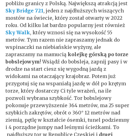
pobliżu granicy z Polską. Największą atrakcją jest
Sky Bridge 721
, jeden z najdłuższych wiszących
mostów na świecie, który został otwarty w 2022
roku. Od kilku lat bardzo popularny jest również
Sky Walk
, który wznosi się na wysokość 55
metrów. Tym razem nie zapraszamy jednak do
wspinaczki na niebiańskie wyżyny, ale
zapraszamy na mamucią
kolejkę górską po torze
bobslejowym
! Wsiądź do bobsleja, zapnij pasy i w
drodze na start ciesz się wygodną jazdą z
widokami na otaczający krajobraz. Potem już
przygotuj się na wspaniałą jazdę w dół po krętym
torze, który dostarczy Ci tyle wrażeń, na ile
pozwoli wybrana szybkość. Tor bobslejowy
pokonuje przewyższenie 364 metrów, ma 25 super
szybkich zakrętów, obrót o 360° 12 metrów nad
ziemią, pętlę w kształcie ósemki, tunel podziemny
i 4 porządne jumpy nad leśnymi ścieżkami. To
najdłuższy tor w Republice Czeskiej i
drugi