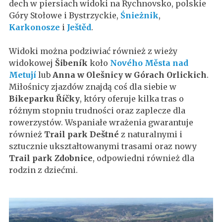
dech w piersiach widoki na Rychnovsko, polskie
Góry Stołowe i Bystrzyckie,
Śnieżnik
,
Karkonosze
i
Ještěd
.
Widoki można podziwiać również z wieży
widokowej
Šibeník
koło
Nového Města nad
Metují
lub
Anna w Olešnicy w Górach Orlickich
.
Miłośnicy zjazdów znajdą coś dla siebie w
Bikeparku Říčky
, który oferuje kilka tras o
różnym stopniu trudności oraz zaplecze dla
rowerzystów. Wspaniałe wrażenia gwarantuje
również
Trail park Deštné
z naturalnymi i
sztucznie ukształtowanymi trasami oraz nowy
Trail park Zdobnice
, odpowiedni również dla
rodzin z dziećmi.