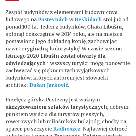
Zespół budynków z elementami budownictwa
ludowego na
Pustevnách
w
Beskidach
stoi już od
ponad 100 lat. Jeden z budynków,
Chata Libušín,
spłonął doszczętnie w 2014 roku, ale na miejscu
postawiono jego dokładną kopię, zachowując
nawet oryginalną kolorystykę! W czasie sezonu
letniego 2020
Libušín został otwarty dla
odwiedzających
i wszyscy turyści mogą ponownie
zachwycać się pięknem tych wyjątkowych
budynków, których autorem jest słowacki
architekt
Dušan Jurkovič
.
Przełęcz górska Pustevny jest ważnym
skrzyżowaniem szlaków turystycznych
, dobrym
punktem wyjścia dla turystów pieszych,
rowerowych lub miłośników hulajnóg, choćby na
spacer po szczycie
Radhoszcz
. Najłatwiej dotrzeć
tu kolejką linową z Trojanovic. Kolejną atrakcją