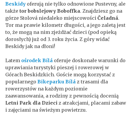
Beskidy
oferują nie tylko odnowione Pustevny, ale
także
tor bobslejowy
Boboffka
. Znajdziesz go na
górze Stolová niedaleko miejscowości
Čeladná
.
Tor ma prawie kilometr długości, a jego zaletą jest
to, że mogą na nim zjeżdżać dzieci (pod opieką
dorosłych) już od 3. roku życia. Z góry widać
Beskidy jak na dłoni!
Latem
ośrodek Bílá
oferuje doskonałe warunki do
uprawiania turystyki pieszej i rowerowej w
Górach Beskidzkich. Goście mogą korzystać z
popularnego
Bikeparku Bílá
z trasami dla
rowerzystów na każdym poziomie
zaawansowania, a rodziny z pewnością docenią
Letni Park dla Dzieci
z atrakcjami, placami zabaw
i zajęciami na świeżym powietrzu.