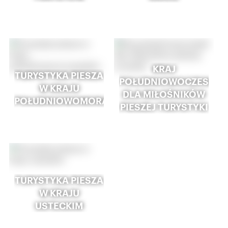
KRAJ
TURYSTYKA PIESZA
POŁUDNIOWOCZESKI
W KRAJU
DLA MIŁOŚNIKÓW
POŁUDNIOWOMORAWSKIM
PIESZEJ TURYSTYKI
TURYSTYKA PIESZA
W KRAJU
USTECKIM