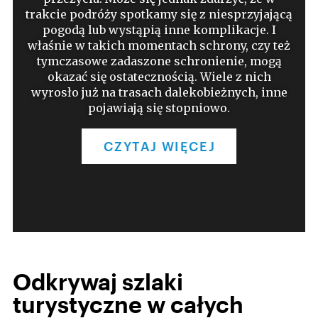
Zafunduj swoim mięśniom i skórze w 100%
naturalny okład błotny. Uzyskaj prawdziwie
rewitalizujący efekt podczas przejażdżki
rowerem górskim. Aktywny urlop czy urlop w
SPA? Wybierz dwa w jednym.
CZYTAJ WIĘCEJ
Odkrywaj szlaki
turystyczne w całych