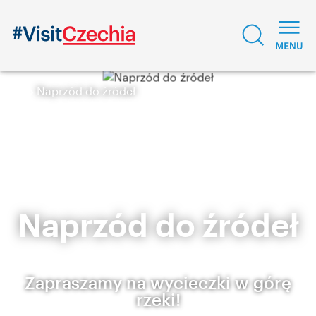
Naprzód do źródeł
Naprzód do źródeł
Zapraszamy na wycieczki w górę
rzeki!