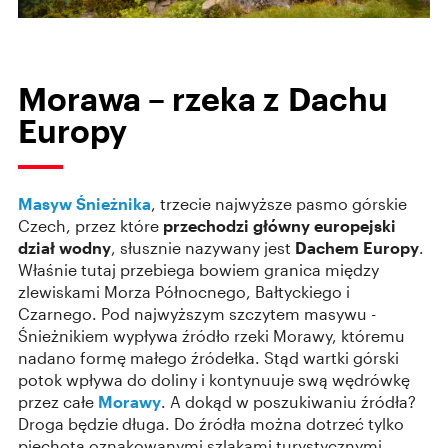
Morawa – rzeka z Dachu
Europy
Masyw Śnieżnika
, trzecie najwyższe pasmo górskie
Czech, przez które
przechodzi główny europejski
dział wodny
, słusznie nazywany jest
Dachem Europy
.
Właśnie tutaj przebiega bowiem granica między
zlewiskami Morza Północnego, Bałtyckiego i
Czarnego. Pod najwyższym szczytem masywu -
Śnieżnikiem wypływa źródło rzeki Morawy, któremu
nadano formę małego źródełka. Stąd wartki górski
potok wpływa do doliny i kontynuuje swą wędrówkę
przez całe
Morawy
. A dokąd w poszukiwaniu źródła?
Droga będzie długa. Do źródła można dotrzeć tylko
piechotą oznakowanymi szlakami turystycznymi.