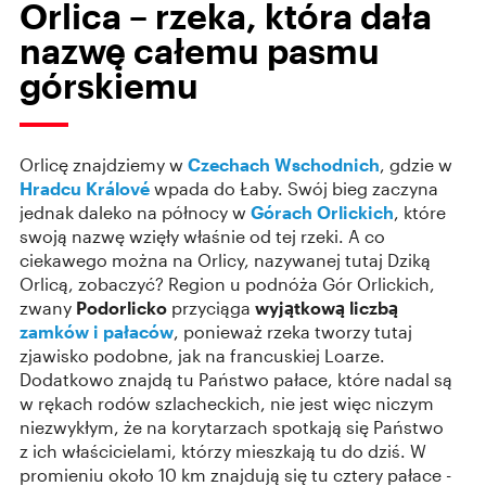
Orlica – rzeka, która dała
nazwę całemu pasmu
górskiemu
Orlicę znajdziemy w
Czechach Wschodnich
, gdzie w
Hradcu Králové
wpada do Łaby. Swój bieg zaczyna
jednak daleko na północy w
Górach Orlickich
, które
swoją nazwę wzięły właśnie od tej rzeki. A co
ciekawego można na Orlicy, nazywanej tutaj Dziką
Orlicą, zobaczyć? Region u podnóża Gór Orlickich,
zwany
Podorlicko
przyciąga
wyjątkową liczbą
zamków i pałaców
, ponieważ rzeka tworzy tutaj
zjawisko podobne, jak na francuskiej Loarze.
Dodatkowo znajdą tu Państwo pałace, które nadal są
w rękach rodów szlacheckich, nie jest więc niczym
niezwykłym, że na korytarzach spotkają się Państwo
z ich właścicielami, którzy mieszkają tu do dziś. W
promieniu około 10 km znajdują się tu cztery pałace -