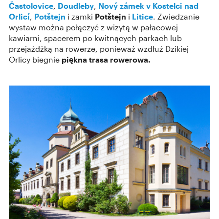
Častolovice
,
Doudleby
,
Nový zámek v Kostelci nad
Orlicí
,
Potštejn
i zamki
Potštejn
i
Litice
. Zwiedzanie
wystaw można połączyć z wizytą w pałacowej
kawiarni, spacerem po kwitnących parkach lub
przejażdżką na rowerze, ponieważ wzdłuż Dzikiej
Orlicy biegnie
piękna trasa rowerowa.