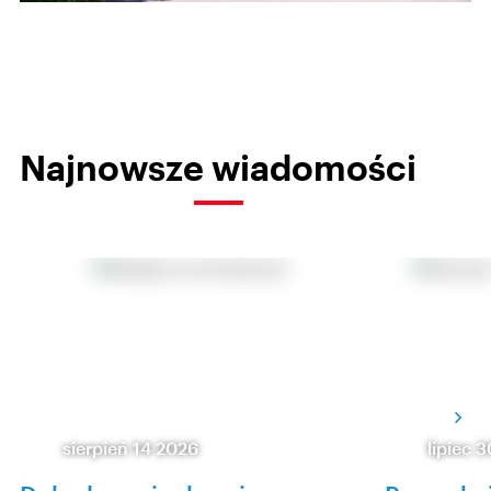
Najnowsze wiadomości
sierpień 14 2026
lipiec 