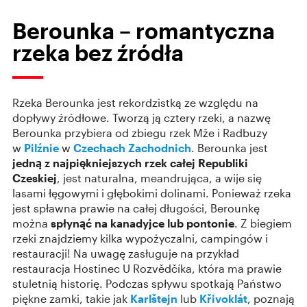
Berounka – romantyczna
rzeka bez źródła
Rzeka Berounka jest rekordzistką ze względu na
dopływy źródłowe. Tworzą ją cztery rzeki, a nazwę
Berounka przybiera od zbiegu rzek Mže i Radbuzy
w
Pilźnie
w
Czechach Zachodnich
. Berounka jest
jedną z najpiękniejszych rzek całej Republiki
Czeskiej
, jest naturalna, meandrująca, a wije się
lasami łęgowymi i głębokimi dolinami. Ponieważ rzeka
jest spławna prawie na całej długości, Berounkę
można
spłynąć na kanadyjce lub pontonie
. Z biegiem
rzeki znajdziemy kilka wypożyczalni, campingów i
restauracji! Na uwagę zasługuje na przykład
restauracja Hostinec U Rozvědčíka, która ma prawie
stuletnią historię. Podczas spływu spotkają Państwo
piękne zamki, takie jak
Karlštejn
lub
Křivoklát
, poznają