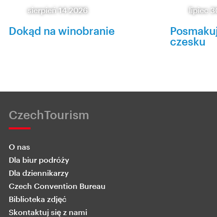
sierpień 14 2026
lipiec 
Dokąd na winobranie
Posmakuj
czesku
CzechTourism
O nas
Dla biur podróży
Dla dziennikarzy
Czech Convention Bureau
Biblioteka zdjęć
Skontaktuj się z nami