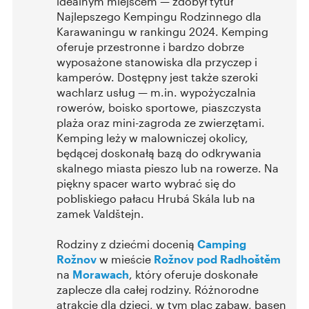
idealnym miejscem — zdobył tytuł
Najlepszego Kempingu Rodzinnego dla
Karawaningu w rankingu 2024. Kemping
oferuje przestronne i bardzo dobrze
wyposażone stanowiska dla przyczep i
kamperów. Dostępny jest także szeroki
wachlarz usług — m.in. wypożyczalnia
rowerów, boisko sportowe, piaszczysta
plaża oraz mini-zagroda ze zwierzętami.
Kemping leży w malowniczej okolicy,
będącej doskonałą bazą do odkrywania
skalnego miasta pieszo lub na rowerze. Na
piękny spacer warto wybrać się do
pobliskiego pałacu Hrubá Skála lub na
zamek Valdštejn.
Rodziny z dziećmi docenią
Camping
Rožnov
w mieście
Rožnov pod Radhoštěm
na
Morawach
, który oferuje doskonałe
zaplecze dla całej rodziny. Różnorodne
atrakcje dla dzieci, w tym plac zabaw, basen