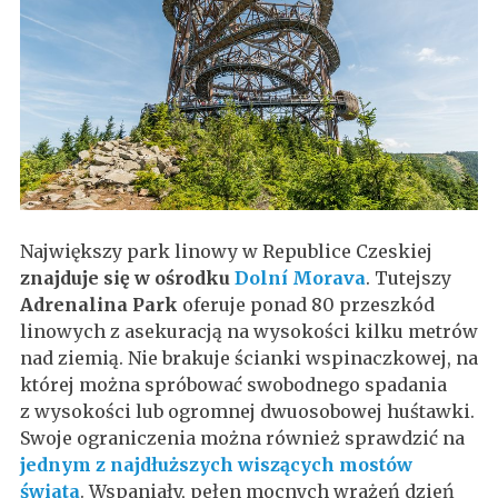
Największy park linowy w Republice Czeskiej
znajduje się w ośrodku
Dolní Morava
. Tutejszy
Adrenalina Park
oferuje ponad 80 przeszkód
linowych z asekuracją na wysokości kilku metrów
nad ziemią. Nie brakuje ścianki wspinaczkowej, na
której można spróbować swobodnego spadania
z wysokości lub ogromnej dwuosobowej huśtawki.
Swoje ograniczenia można również sprawdzić na
jednym z najdłuższych wiszących mostów
świata
. Wspaniały, pełen mocnych wrażeń dzień