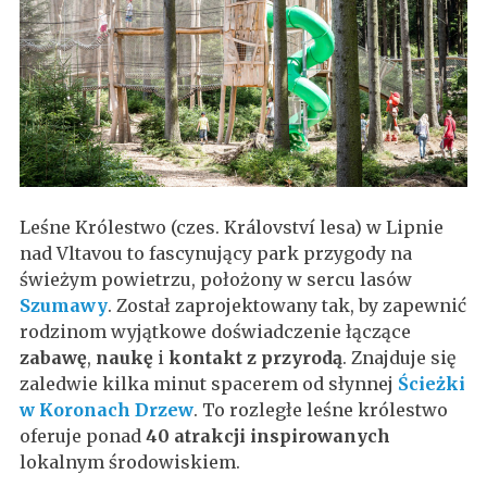
Leśne Królestwo (czes. Království lesa) w Lipnie
nad Vltavou to fascynujący park przygody na
świeżym powietrzu, położony w sercu lasów
Szumawy
. Został zaprojektowany tak, by zapewnić
rodzinom wyjątkowe doświadczenie łączące
zabawę
,
naukę
i
kontakt z przyrodą
. Znajduje się
zaledwie kilka minut spacerem od słynnej
Ścieżki
w Koronach Drzew
. To rozległe leśne królestwo
oferuje ponad
40 atrakcji inspirowanych
lokalnym środowiskiem.