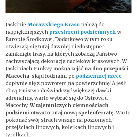
Jaskinie
Morawskiego Krasu
należą do
najpiękniejszych
przestrzeni podziemnych
w
Europie Środkowej. Dodatkowo w tym roku
otwierają się tutaj dawniej niedostępne i
zamknięte trasy, na których zobaczą Państwo
zachwycającą dekorację nacieków krasowych. W
Jaskiniach Punkvy można zejść
na dno przepaści
Macocha
, skąd łodziami po
podziemnej rzece
dopłynie się z powrotem na powierzchnię! A jeśli
chcą Państwo doświadczyć większej dawki
adrenaliny, warto wybrać się do Ostrova u
Macochy.
W tajemniczych ciemnościach
podziemi
otwarto tutaj nową
speleoferratę.
Warto
pokonać swój strach wisząc na poziomych
przejściach linowych, kolejkach linowych i
tyrolkach.