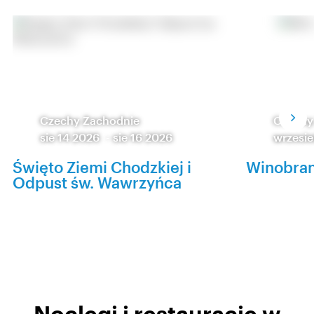
Czechy Zachodnie
Czechy
sie 14 2026
-
sie 16 2026
wrzesie
Święto Ziemi Chodzkiej i
Winobran
Odpust św. Wawrzyńca
Noclegi i restauracje w