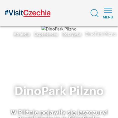
Atrakcje
Experiences
Rozrywka
DinoPark Pilzno
DinoPark Pilzno
W Pilźnie pojawiły się jaszczury!