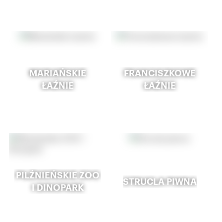
MARIAŃSKIE
FRANCISZKOWE
ŁAŹNIE
ŁAŹNIE
PILŹNIEŃSKIE ZOO
STRUCLA PIWNA
I DINOPARK