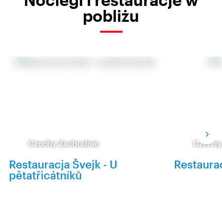
pobliżu
Czechy Zachodnie
Czechy
Restauracja Švejk - U
Restaura
pětatřicátníků