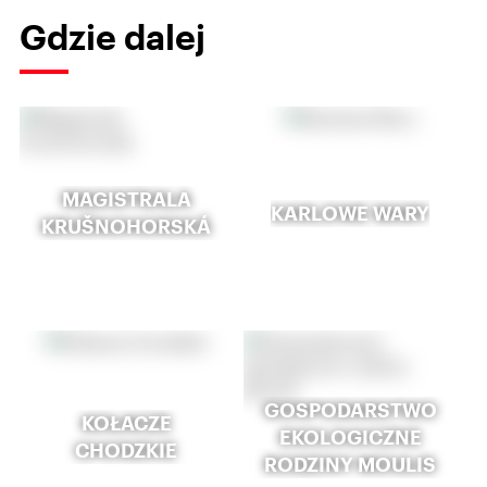
Gdzie dalej
MAGISTRALA
KARLOWE WARY
KRUŠNOHORSKÁ
GOSPODARSTWO
KOŁACZE
EKOLOGICZNE
CHODZKIE
RODZINY MOULIS