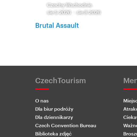
Czechy Wschodnie
sie 5 2026
-
sie 8 2026
Brutal Assault
CzechTourism
Me
O nas
Miejs
Dla biur podróży
Atrak
Dla dziennikarzy
Cieka
Czech Convention Bureau
Ważne
Biblioteka zdjęć
Brosz