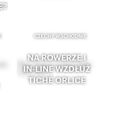
E?
E
CZECHY WSCHODNIE
NA ROWERZE I
IN-LINE WZDŁUŻ
TICHÉ ORLICE