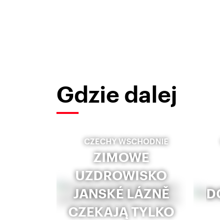
Gdzie dalej
CZECHY WSCHODNIE
ZIMOWE
UZDROWISKO
JANSKÉ LÁZNĚ
D
CZEKAJĄ TYLKO