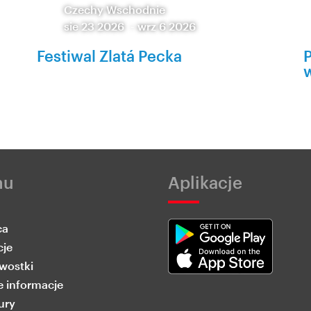
Czechy Wschodnie
sie 23 2026
-
wrz 6 2026
Festiwal Zlatá Pecka
P
nu
Aplikacje
ca
cje
wostki
 informacje
ury