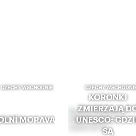
CZECHY WSCHODNIE
CZECHY WSCHODNI
KORONKI
ZMIERZAJĄ D
OLNÍ MORAVA
UNESCO: GDZI
SĄ