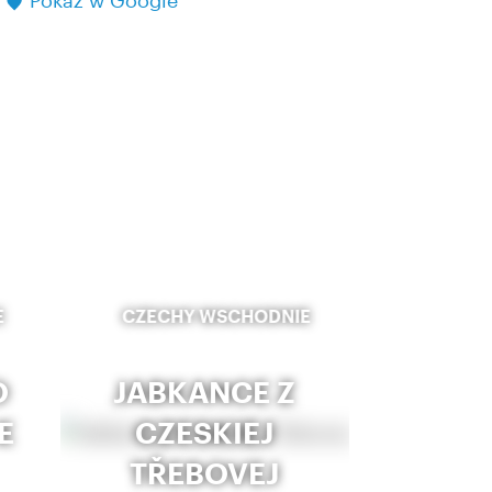
Pokaż w Google
E
CZECHY WSCHODNIE
O
JABKANCE Z
E
CZESKIEJ
TŘEBOVEJ