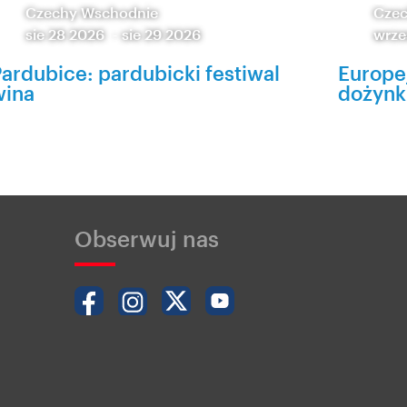
Czechy Wschodnie
Czec
sie 28 2026
-
sie 29 2026
wrze
ardubice: pardubicki festiwal
Europej
wina
dożynk
Obserwuj nas