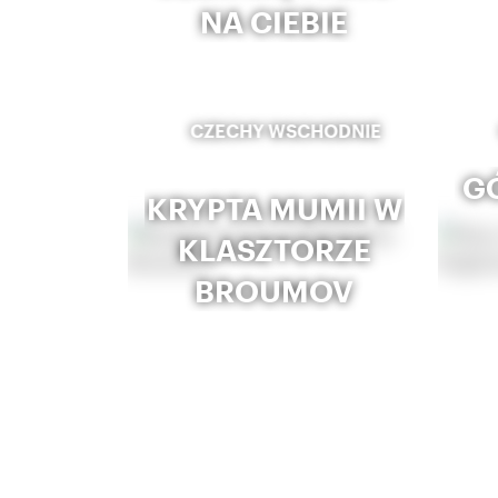
NA CIEBIE
CZECHY WSCHODNIE
GÓ
KRYPTA MUMII W
KLASZTORZE
BROUMOV