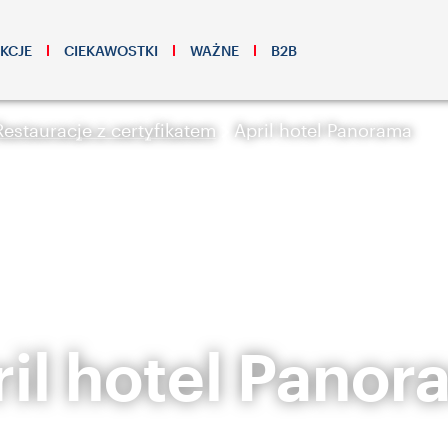
KCJE
CIEKAWOSTKI
WAŻNE
B2B
Restauracje z certyfikatem
April hotel Panorama
il hotel Pano