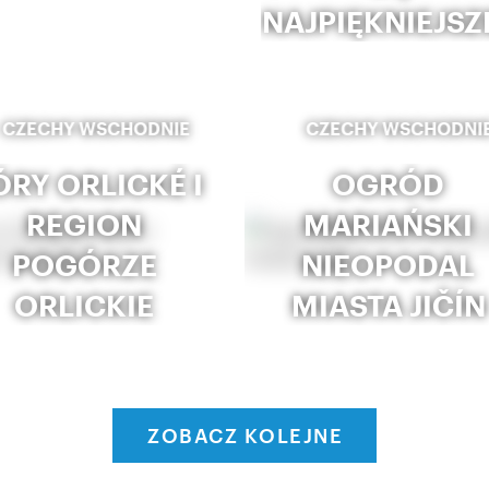
NAJPIĘKNIEJSZ
CZECHY WSCHODNIE
CZECHY WSCHODNI
RY ORLICKÉ I
OGRÓD
REGION
MARIAŃSKI
POGÓRZE
NIEOPODAL
ORLICKIE
MIASTA JIČÍN
ZOBACZ KOLEJNE