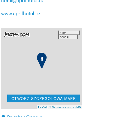
hotel@aprilhotel.cz
www.aprilhotel.cz
1 km
3000 ft
OTWÓRZ SZCZEGÓŁOWĄ MAPĘ
Leaflet
|
© Seznam.cz a.s. a další