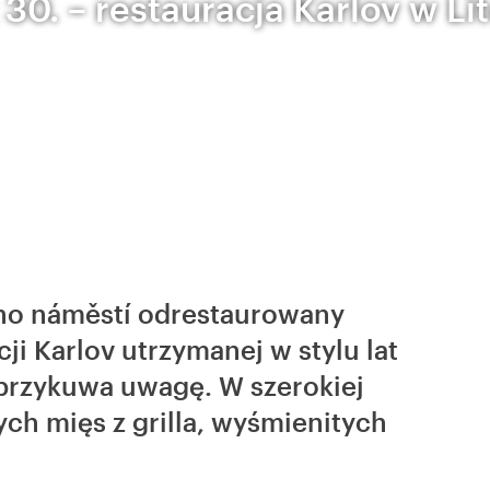
t 30. – restauracja Karlov w L
ho náměstí odrestaurowany
i Karlov utrzymanej w stylu lat
 przykuwa uwagę. W szerokiej
ych mięs z grilla, wyśmienitych