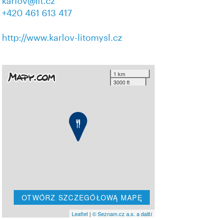
karlov@lit.cz
+420 461 613 417
http://www.karlov-litomysl.cz
1 km
3000 ft
OTWÓRZ SZCZEGÓŁOWĄ MAPĘ
Leaflet
|
© Seznam.cz a.s. a další