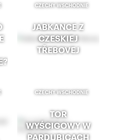
E
CZECHY WSCHODNIE
O
JABKANCE Z
E
CZESKIEJ
TŘEBOVEJ
E?
E
CZECHY WSCHODNIE
TOR
WYŚCIGOWY W
PARDUBICACH