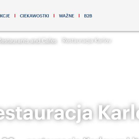
KCJE
CIEKAWOSTKI
WAŻNE
B2B
Restaurants and Cafes
Restauracja Karlov
estauracja Karl