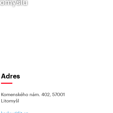
itomyšlu
Adres
Komenského nám. 402, 57001
Litomyšl