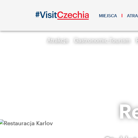
MIEJSCA
ATRA
Atrakcje
Gastronomic Tourism
R