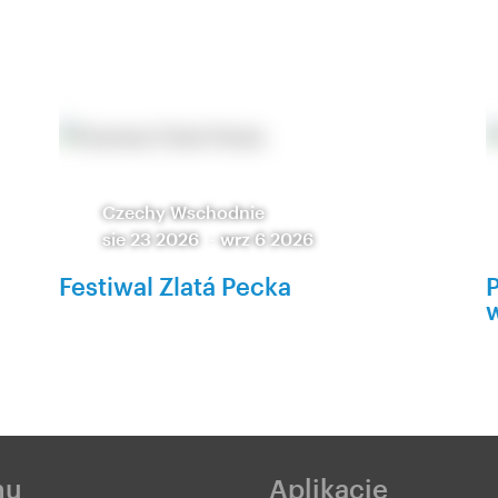
Czechy Wschodnie
sie 23 2026
-
wrz 6 2026
Festiwal Zlatá Pecka
P
nu
Aplikacje