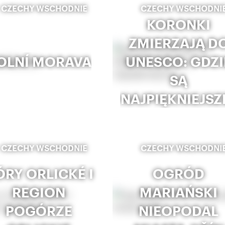
CZECHY WSCHODNIE
CZECHY WSCHODNI
KORONKI
ZMIERZAJĄ D
OLNÍ MORAVA
UNESCO: GDZI
SĄ
NAJPIĘKNIEJSZ
CZECHY WSCHODNIE
CZECHY WSCHODNI
RY ORLICKÉ I
OGRÓD
REGION
MARIAŃSKI
POGÓRZE
NIEOPODAL