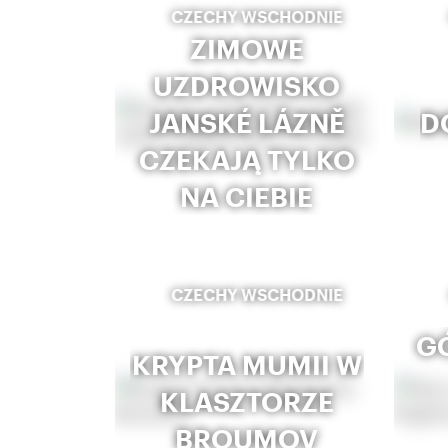
CZECHY WSCHODNIE
ZIMOWE
UZDROWISKO
JANSKÉ LÁZNĚ
D
CZEKAJĄ TYLKO
NA CIEBIE
CZECHY WSCHODNIE
GÓ
KRYPTA MUMII W
KLASZTORZE
BROUMOV