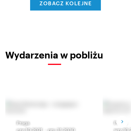
ZOBACZ KOLEJNE
Wydarzenia w pobliżu
Praga
Praga
cze 10 2021
-
gru 31 2030
wrz 10