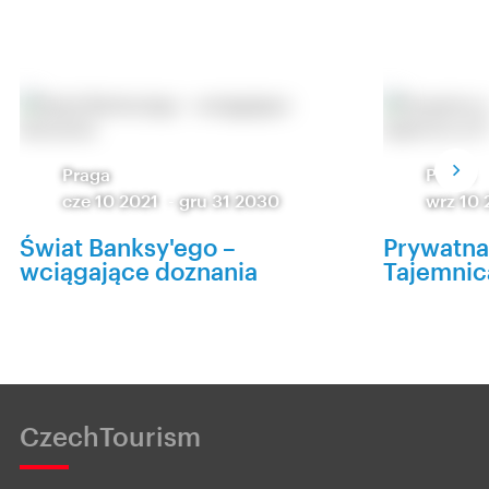
Praga
Praga
cze 10 2021
-
gru 31 2030
wrz 10
Świat Banksy'ego –
Prywatna
wciągające doznania
Tajemnic
CzechTourism