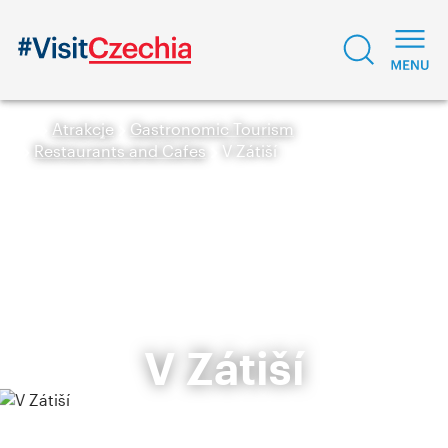
Atrakcje
Gastronomic Tourism
Restaurants and Cafes
V Zátiší
V Zátiší