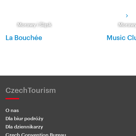
Morawy i Śląsk
Morawy 
La Bouchée
Music Cl
CzechTourism
O nas
Dla biur podróży
Dla dziennikarzy
Czech Convention Bureau