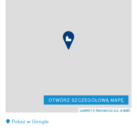
OTWÓRZ SZCZEGÓŁOWĄ MAPĘ
Leaflet
|
© Seznam.cz a.s. a další
Pokaż w Google