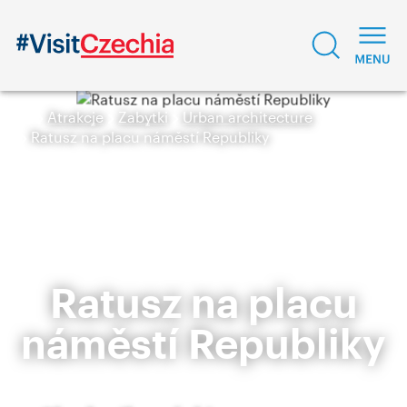
Atrakcje
Zabytki
Urban architecture
Ratusz na placu náměstí Republiky
Ratusz na placu
náměstí Republiky