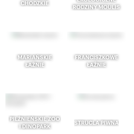
CHODZKIE
RODZINY MOULIS
MARIAŃSKIE
FRANCISZKOWE
ŁAŹNIE
ŁAŹNIE
PILŹNIEŃSKIE ZOO
STRUCLA PIWNA
I DINOPARK