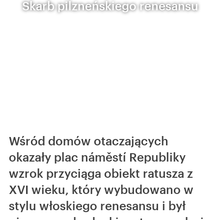
Skarb pilzneńskiego renesansu
Wśród domów otaczających
okazały plac náměstí Republiky
wzrok przyciąga obiekt ratusza z
XVI wieku, który wybudowano w
stylu włoskiego renesansu i był