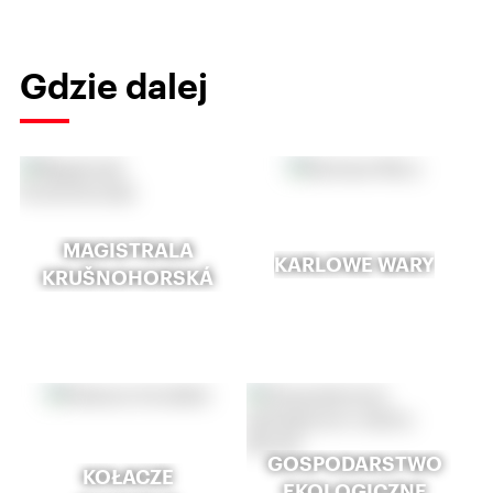
Gdzie dalej
MAGISTRALA
KARLOWE WARY
KRUŠNOHORSKÁ
GOSPODARSTWO
KOŁACZE
EKOLOGICZNE