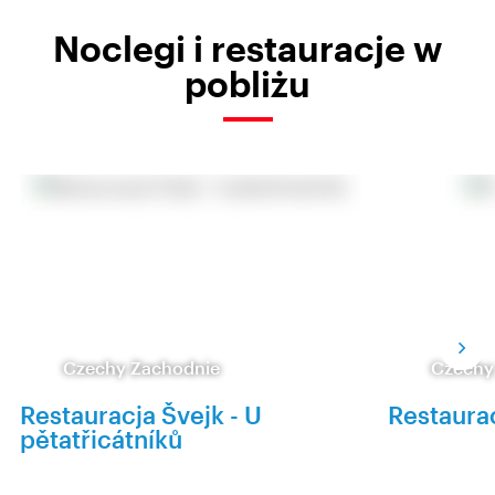
Noclegi i restauracje w
pobliżu
Czechy Zachodnie
Czechy
Restauracja Švejk - U
Restaura
pětatřicátníků