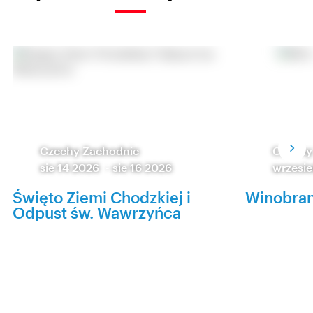
Czechy Zachodnie
Czechy
sie 14 2026
-
sie 16 2026
wrzesie
Święto Ziemi Chodzkiej i
Winobran
Odpust św. Wawrzyńca