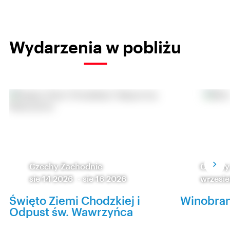
Wydarzenia w pobliżu
Czechy Zachodnie
Czechy
sie 14 2026
-
sie 16 2026
wrzesie
Święto Ziemi Chodzkiej i
Winobran
Odpust św. Wawrzyńca