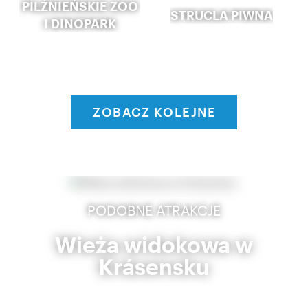
PILŹNIEŃSKIE ZOO
STRUCLA PIWNA
I DINOPARK
ZOBACZ KOLEJNE
PODOBNE ATRAKCJE
Wieża widokowa w
Krásensku