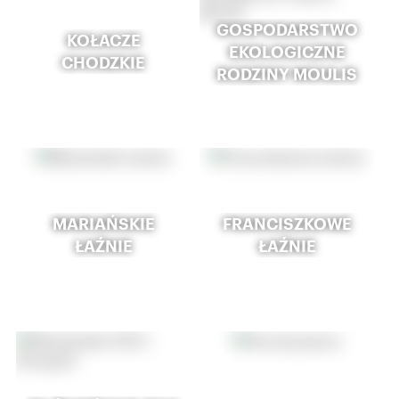
GOSPODARSTWO
KOŁACZE
EKOLOGICZNE
CHODZKIE
RODZINY MOULIS
MARIAŃSKIE
FRANCISZKOWE
ŁAŹNIE
ŁAŹNIE