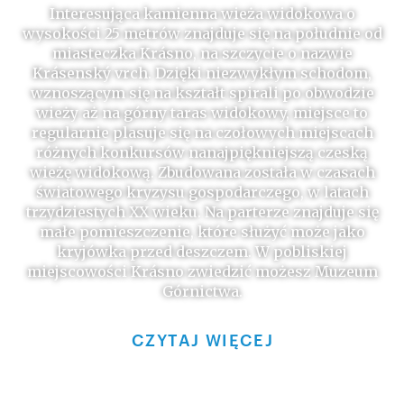
Interesująca kamienna wieża widokowa o
wysokości 25 metrów znajduje się na południe od
miasteczka Krásno, na szczycie o nazwie
Krásenský vrch. Dzięki niezwykłym schodom,
wznoszącym się na kształt spirali po obwodzie
wieży aż na górny taras widokowy, miejsce to
regularnie plasuje się na czołowych miejscach
różnych konkursów nanajpiękniejszą czeską
wieżę widokową. Zbudowana została w czasach
światowego kryzysu gospodarczego, w latach
trzydziestych XX wieku. Na parterze znajduje się
małe pomieszczenie, które służyć może jako
kryjówka przed deszczem. W pobliskiej
miejscowości Krásno zwiedzić możesz Muzeum
Górnictwa.
CZYTAJ WIĘCEJ