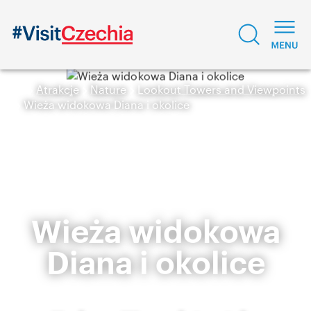
Atrakcje
Nature
Lookout Towers and Viewpoints
Wieża widokowa Diana i okolice
Wieża widokowa
Diana i okolice