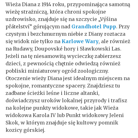
Wieża Diana z 1914 roku, przypominająca samotną
wieżę strażniczą, która chroni spokojne
uzdrowisko, znajduje się na szczycie „Výšina
přátelství” górującym nad
Grandhotel Pupp
. Przy
czystym i bezchmurnym niebie z Diany roztacza
się widok nie tylko na
Karlowe Wary
, ale również
na Rudawy, Doupovské hory i Sławkowski Las.
Jeżeli na tę niesamowitą wycieczkę zabierzesz
dzieci, z pewnością chętnie odwiedzą również
pobliski miniaturowy ogród zoologiczny.
Otoczenie wieży Diana jest idealnym miejscem na
spokojne, romantyczne spacery. Znajdziesz tu
zadbane ścieżki leśne i liczne altanki,
doświadczysz uroków lokalnej przyrody i trafisz
na kolejne punkty widokowe, takie jak Wieża
widokowa Karola IV lub Punkt widokowy Jeleni
Skok, w którym znajduje się kultowy pomnik
kozicy górskiej.