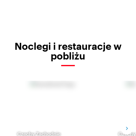
Noclegi i restauracje w
pobliżu
Czechy Zachodnie
Czechy