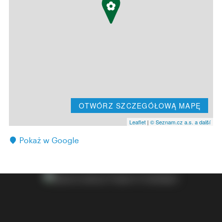
OTWÓRZ SZCZEGÓŁOWĄ MAPĘ
Leaflet
|
© Seznam.cz a.s. a další
Pokaż w Google