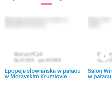
Morawy i Śląsk
Morawy 
lip 31 2021
-
gru 31 2031
sty 31 
Epopeja słowiańska w pałacu
Salon Win
w Moravskim Krumlovie
w pałacu 