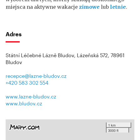
miejsca na aktywne wakacje
zimowe
lub
letnie
.
Adres
Státní Léčebné Lázně Bludov, Lázeňská 572, 78961
Bludov
recepce@lazne-bludov.cz
+420 583 302 554
www.lazne-bludov.cz
www.bludov.cz
1 km
3000 ft