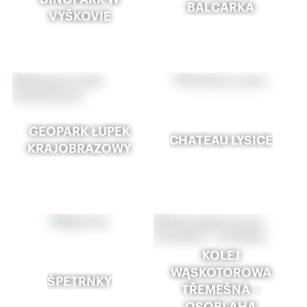
BALCARKA
VYŠKOVIE
GEOPARK ŁUPEK
CHATEAU LYSICE
KRAJOBRAZOWY
KOLEJ
WĄSKOTOROWA
ŠPETRNKY
TŘEMEŠNÁ –
OSOBLAHA