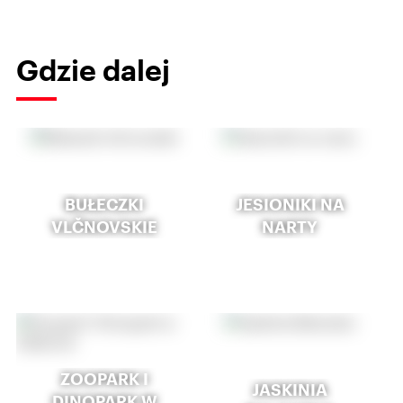
Gdzie dalej
BUŁECZKI
JESIONIKI NA
VLČNOVSKIE
NARTY
ZOOPARK I
JASKINIA
DINOPARK W