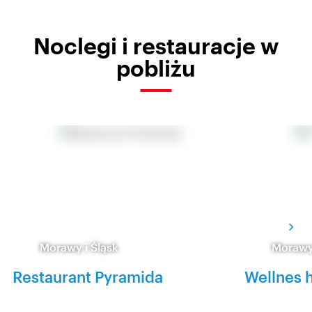
Noclegi i restauracje w
pobliżu
Morawy i Śląsk
Morawy 
Restaurant Pyramida
Wellnes h