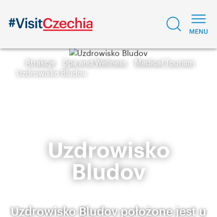
Atrakcje
Spa and Wellness
Medical Tourism
Uzdrowisko Bludov
Uzdrowisko
Bludov
Uzdrowisko Bludov położone jest u