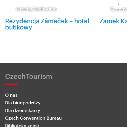
Czechy Zachodnie
Czechy
Rezydencja Zámeček – hotel
Zamek K
butikowy
CzechTourism
O nas
Dla biur podróży
Dla dziennikarzy
Czech Convention Bureau
Biblioteka zdjęć