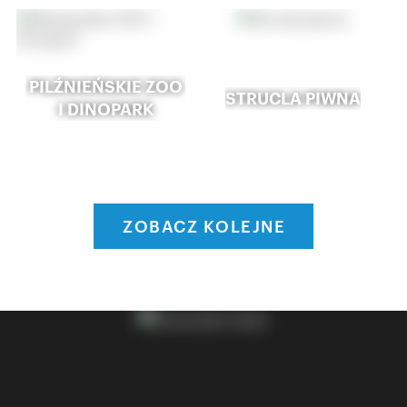
PILŹNIEŃSKIE ZOO
STRUCLA PIWNA
I DINOPARK
ZOBACZ KOLEJNE