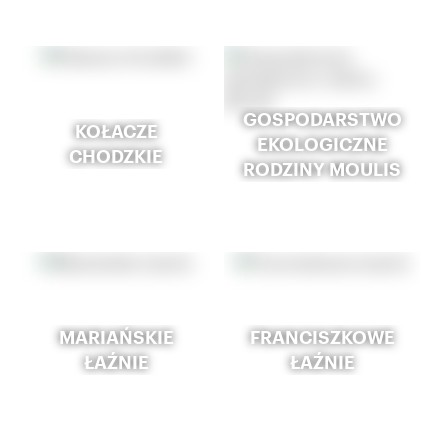
GOSPODARSTWO
KOŁACZE
EKOLOGICZNE
CHODZKIE
RODZINY MOULIS
MARIAŃSKIE
FRANCISZKOWE
ŁAŹNIE
ŁAŹNIE