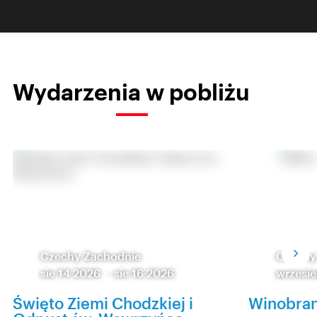
Wydarzenia w pobliżu
Czechy Zachodnie
Czechy
sie 14 2026
-
sie 16 2026
wrzesie
Święto Ziemi Chodzkiej i
Winobran