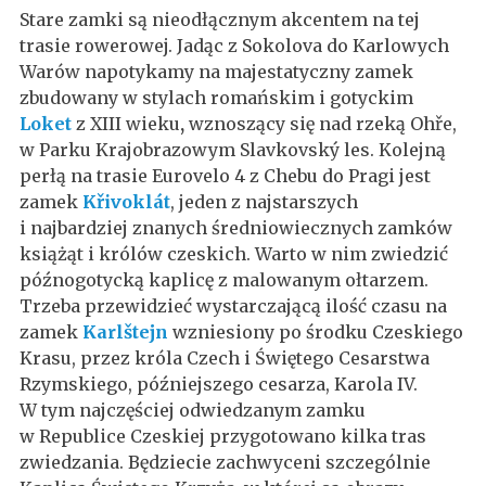
Stare zamki są nieodłącznym akcentem na tej
trasie rowerowej. Jadąc z Sokolova do Karlowych
Warów napotykamy na majestatyczny zamek
zbudowany w stylach romańskim i gotyckim
Loket
z XIII wieku
,
wznoszący się nad rzeką Ohře,
w Parku Krajobrazowym Slavkovský les. Kolejną
perłą na trasie Eurovelo 4 z Chebu do Pragi jest
zamek
Křivoklát
, jeden z najstarszych
i najbardziej znanych średniowiecznych zamków
książąt i królów czeskich. Warto w nim zwiedzić
późnogotycką kaplicę z malowanym ołtarzem.
Trzeba przewidzieć wystarczającą ilość czasu na
zamek
Karlštejn
wzniesiony po środku Czeskiego
Krasu, przez króla Czech i Świętego Cesarstwa
Rzymskiego, późniejszego cesarza, Karola IV.
W tym najczęściej odwiedzanym zamku
w Republice Czeskiej przygotowano kilka tras
zwiedzania. Będziecie zachwyceni szczególnie