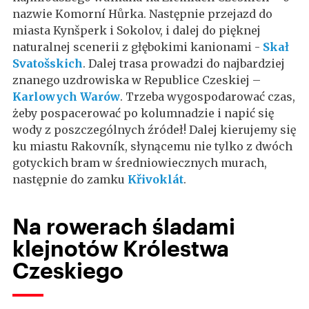
nazwie Komorní Hůrka. Następnie przejazd do
miasta Kynšperk i Sokolov, i dalej do pięknej
naturalnej scenerii z głębokimi kanionami -
Skał
Svatošskich
. Dalej trasa prowadzi do najbardziej
znanego uzdrowiska w Republice Czeskiej –
Karlowych Warów
. Trzeba wygospodarować czas,
żeby pospacerować po kolumnadzie i napić się
wody z poszczególnych źródeł! Dalej kierujemy się
ku miastu Rakovník, słynącemu nie tylko z dwóch
gotyckich bram w średniowiecznych murach,
następnie do zamku
Křivoklát
.
Na rowerach śladami
klejnotów Królestwa
Czeskiego