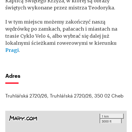
Kaplicą Świętego Krzyża, w której są obrazy
świętych wykonane przez mistrza Teodoryka.
I w tym miejscu możemy zakończyć naszą
wędrówkę po zamkach, pałacach i miastach na
trasie Cyklo Velo 4, albo wybrać się dalej już
lokalnymi ścieżkami rowerowymi w kierunku
Pragi
.
Adres
Truhlářská 2720/26, Truhlářská 2720/26, 350 02 Cheb
1 km
3000 ft