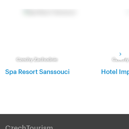
Czechy Zachodnie
Czechy
Spa Resort Sanssouci
Hotel Imp
CzechTourism