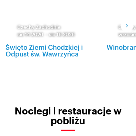
Czechy Zachodnie
Czechy
sie 14 2026
-
sie 16 2026
wrzesie
Święto Ziemi Chodzkiej i
Winobran
Odpust św. Wawrzyńca
Noclegi i restauracje w
pobliżu