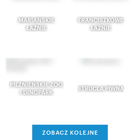
MARIAŃSKIE
FRANCISZKOWE
ŁAŹNIE
ŁAŹNIE
PILŹNIEŃSKIE ZOO
STRUCLA PIWNA
I DINOPARK
ZOBACZ KOLEJNE