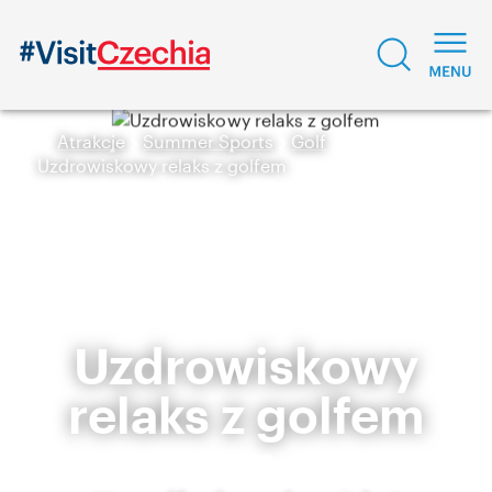
Atrakcje
Summer Sports
Golf
Uzdrowiskowy relaks z golfem
Uzdrowiskowy
relaks z golfem