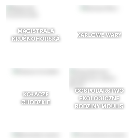
MAGISTRALA
KARLOWE WARY
KRUŠNOHORSKÁ
GOSPODARSTWO
KOŁACZE
EKOLOGICZNE
CHODZKIE
RODZINY MOULIS