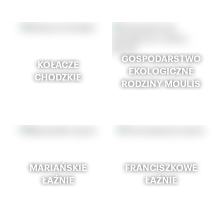
GOSPODARSTWO
KOŁACZE
EKOLOGICZNE
CHODZKIE
RODZINY MOULIS
MARIAŃSKIE
FRANCISZKOWE
ŁAŹNIE
ŁAŹNIE