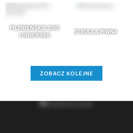
PILŹNIEŃSKIE ZOO
STRUCLA PIWNA
I DINOPARK
ZOBACZ KOLEJNE