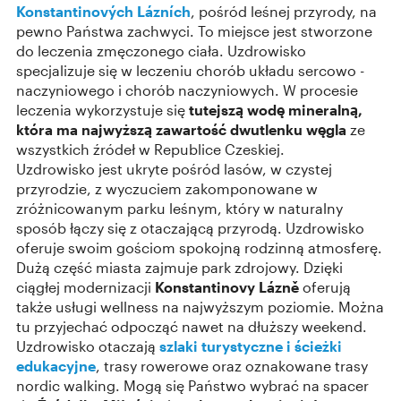
Konstantinových Lázních
, pośród leśnej przyrody, na
pewno Państwa zachwyci. To miejsce jest stworzone
do leczenia zmęczonego ciała. Uzdrowisko
specjalizuje się w leczeniu chorób układu sercowo -
naczyniowego i chorób naczyniowych. W procesie
leczenia wykorzystuje się
tutejszą wodę mineralną,
która ma najwyższą zawartość dwutlenku węgla
ze
wszystkich źródeł w Republice Czeskiej.
Uzdrowisko jest ukryte pośród lasów, w czystej
przyrodzie, z wyczuciem zakomponowane w
zróżnicowanym parku leśnym, który w naturalny
sposób łączy się z otaczającą przyrodą. Uzdrowisko
oferuje swoim gościom spokojną rodzinną atmosferę.
Dużą część miasta zajmuje park zdrojowy. Dzięki
ciągłej modernizacji
Konstantinovy Lázně
oferują
także usługi wellness na najwyższym poziomie. Można
tu przyjechać odpocząć nawet na dłuższy weekend.
Uzdrowisko otaczają
szlaki turystyczne i ścieżki
edukacyjne
, trasy rowerowe oraz oznakowane trasy
nordic walking. Mogą się Państwo wybrać na spacer