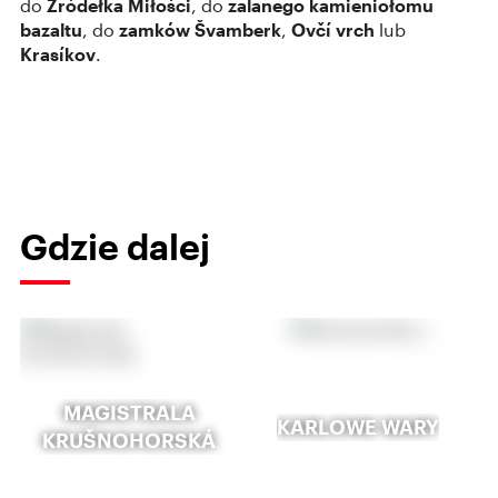
do
Źródełka Miłości
, do
zalanego kamieniołomu
bazaltu
, do
zamków Švamberk
,
Ovčí vrch
lub
Krasíkov
.
Gdzie dalej
MAGISTRALA
KARLOWE WARY
KRUŠNOHORSKÁ