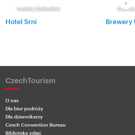
Czechy Zachodnie
Czechy
Hotel Srní
Brewery 
CzechTourism
O nas
Dla biur podróży
Dla dziennikarzy
Czech Convention Bureau
Biblioteka zdjęć