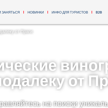
М ЗАНЯТЬСЯ
НОВИНКИ
ИНФО ДЛЯ ТУРИСТОВ
B2B
далеку от Праги
ические виног
одалеку от П
равляйтесь на поиски уникал