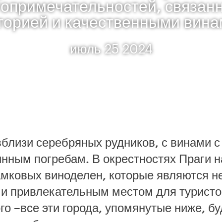
опримечательностей, связан
торией и качественными вина
июль 25 2024
близи серебряных рудников, с винами с
инным погребам. В окрестностях Праги 
амковых виноделен, которые являются н
 и привлекательным местом для туристо
го –все эти города, упомянутые ниже, 