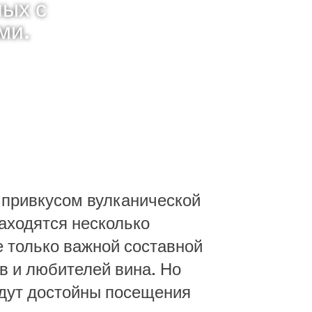
ных с
ми.
 привкусом вулканической
находятся несколько
е только важной составной
в и любителей вина. Но
будут достойны посещения