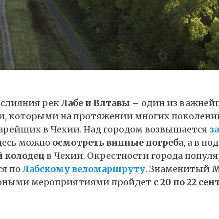
 слияния рек
Лабе и Влтавы
– один из важней
ки, которыми на протяжении многих поколени
тарейших в Чехии. Над городом возвышается
з
Здесь можно
осмотреть винные погреба
, а в п
 колодец
в Чехии. Окрестности города попул
ся по
Лабскому веломаршруту
. Знаменитый
М
урными мероприятиями пройдет
с 20 по 22 се