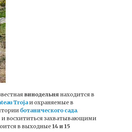
звестная
винодельня
находится в
teau Troja
и охраняемые в
итории
ботанического сада
.
м
и восхититься захватывающими
тоится в выходные
14 и 15