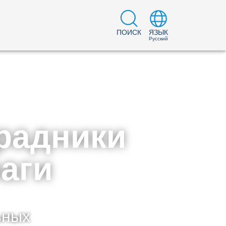
ПОИСК
ЯЗЫК
Русский
радники
раги
ьных