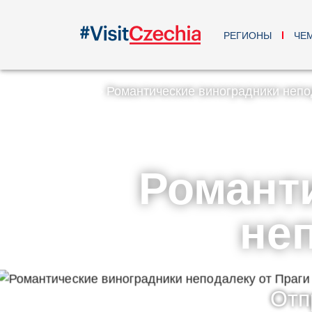
РЕГИОНЫ
ЧЕ
Романтические виноградники непо
Романт
неп
Отп