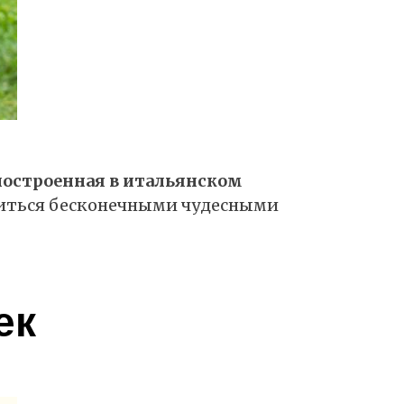
построенная в итальянском
титься бесконечными чудесными
ек