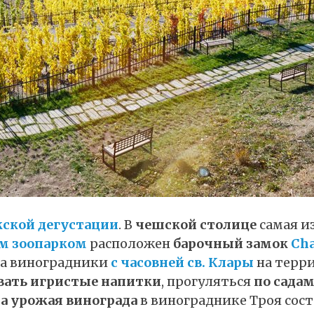
ской дегустации
. В
чешской столице
самая и
м зоопарком
расположен
барочный замок
Cha
ка виноградники
с часовней св. Клары
на терр
вать игристые напитки
, прогуляться
по сада
а урожая винограда
в винограднике Троя сос