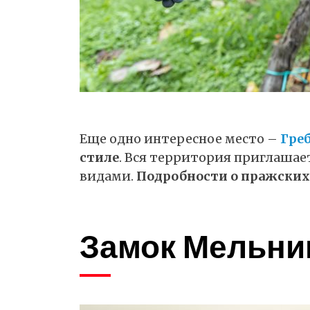
Еще одно интересное место –
Гре
стиле
. Вся территория приглаша
видами.
Подробности o
пражских
Замок Мельник