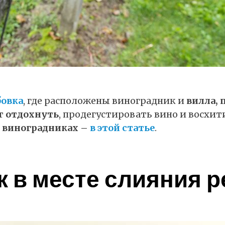
бовка
, где расположены виноградник и
вилла, 
ет
отдохнуть
, продегустировать вино и восхи
 виноградниках –
в этой статье
.
 в месте слияния р