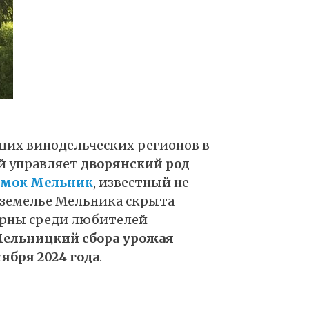
ших винодельческих регионов в
й управляет
дворянский род
амок Мельник
, известный не
одземелье Мельника скрыта
ярны среди любителей
ельницкий
сбора урожая
нтября 2024 года
.