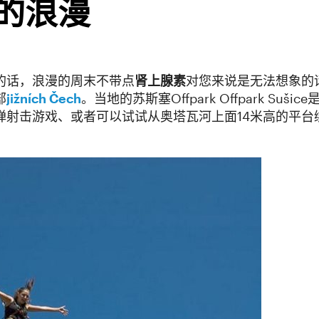
的浪漫
的话，浪漫的周末不带点
肾上腺素
对您来说是无法想象的
部
jižních Čech
。当地的苏斯塞Offpark Offpark Suši
弹射击游戏、或者可以试试从奥塔瓦河上面14米高的平