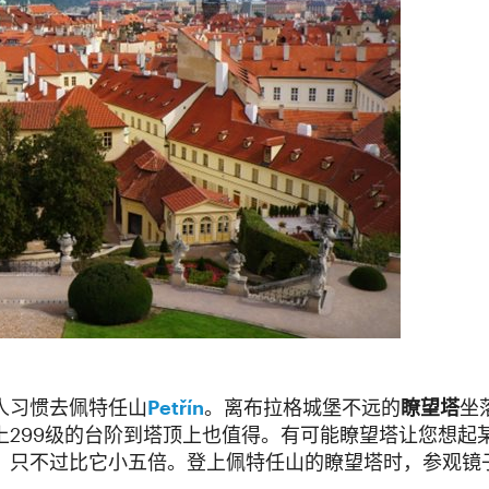
人习惯去佩特任山
Petřín
。离布拉格城堡不远的
瞭望塔
坐
上299级的台阶到塔顶上也值得。有可能瞭望塔让您想起
，只不过比它小五倍。登上佩特任山的瞭望塔时，参观镜