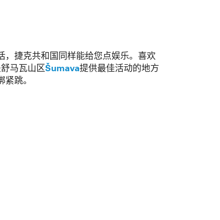
话，捷克共和国同样能给您点娱乐。喜欢
ce是舒马瓦山区
Šumava
提供最佳活动的地方
台绑紧跳。