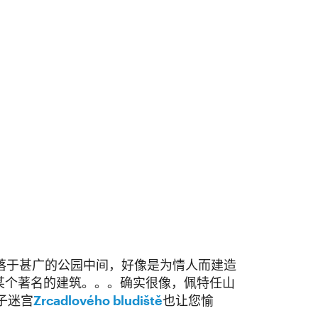
落于甚广的公园中间，好像是为情人而建造
某个著名的建筑。。。确实很像，佩特任山
子迷宫
Zrcadlového bludiště
也让您愉