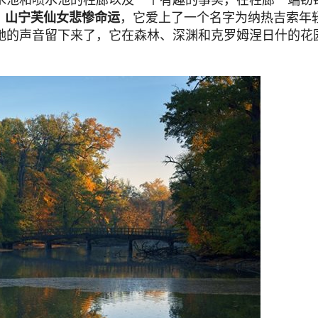
）
山宁芙仙女悲惨命运
，它爱上了一个名字为纳热吉索年
她的声音留下来了，它在森林、深渊和克罗姆涅日什的花