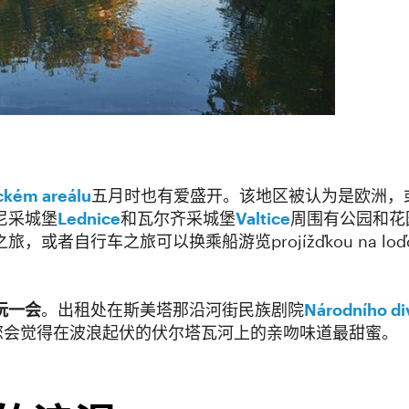
ckém areálu
五月时也有爱盛开。该地区被认为是欧洲，
尼采城堡
Lednice
和瓦尔齐采城堡
Valtice
周围有公园和花
或者自行车之旅可以换乘船游览projížďkou na l
玩一会
。出租处在斯美塔那沿河街民族剧院
Národního di
您会觉得在波浪起伏的伏尔塔瓦河上的亲吻味道最甜蜜。