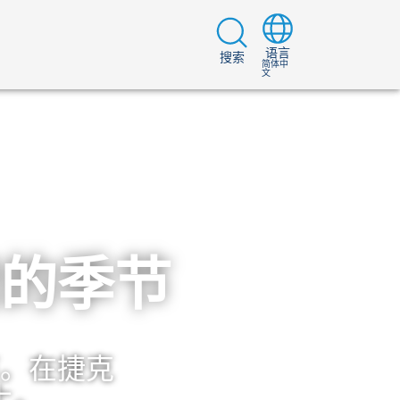
语言
搜索
简体中
文
的季节
。在捷克
上。