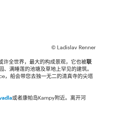
© Ladislav Renner
或许全世界，最大的构成景观，它也被
联
园、满睡莲的池塘及草地上罕见的建筑。
oďce，船会带您去独一无二的清真寺的尖塔
vadla
或者康帕岛Kampy附近。离开河