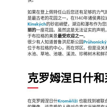
快。
如果在登上佩特任山后您还有足够的力气
是最古老的花园之一，在1140年诸侯弗拉迪斯
Kinských
的砂岩峭壁，湖泊和瀑布作为您
丽的
一座花园。虽然这是无法证实的声明
于布拉格的美景
最受欢迎之一
。
很少有人知道普鲁洪尼斯公园
Průhonický
位于布拉格的中心，而在郊区。但是没关
水池、草地、池塘、溪流、珍稀树木和鲜
克罗姆涅日什和
在克罗姆涅日什
Kroměříži
也能找到被联
的雕像。谈恋爱的人绝对会喜欢当地带有