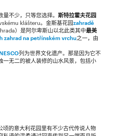
数量不少，只等您选择。
斯特拉霍夫花园
mu klášteru。金斯基花园
zahradě
á zahrada）是阿尔卑斯山以北此类其中
最美
ch zahrad na petřínském vrchu
之一，由
NESCO
列为世界文化遗产。那是因为它不
独一无二的被人装修的山水风景，包括小
公顷的意大利花园里有不少古代传说人物
窃私语的温柔通过回声传到另一端而且听