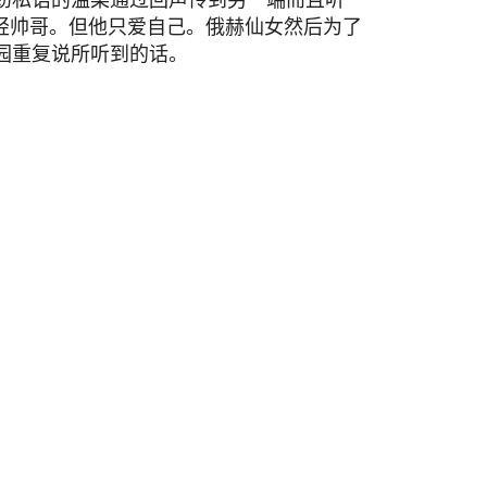
轻帅哥。但他只爱自己。俄赫仙女然后为了
园重复说所听到的话。