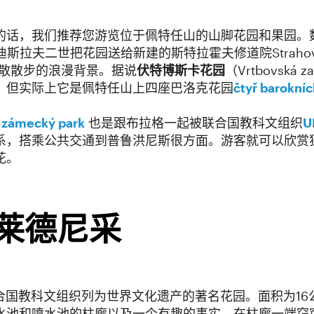
的话，我们推荐您游览位于佩特任山的山脚花园和果园。
拉夫二世把花园送给新建的斯特拉霍夫修道院Strahovské
散散步的浪漫背景。据说
伏特博斯卡花园
（Vrtbovsk
，但实际上它是佩特任山上四座巴洛克花园
čtyř barokní
 zámecký park
也是跟布拉格一起被联合国教科文组织
U
系，搭乘公共交通到普鲁洪尼斯很方面。游客就可以欣赏
花。
莱德尼采
合国教科文组织列为世界文化遗产的著名花园。面积为16
水池和喷水池的柱廊以及一个有趣的事实，在柱廊一端窃