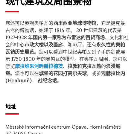
现代建筑及周围景物
您还可以参观奥帕瓦的
西里西亚地球博物馆
，它是捷克最
古老的博物馆，始建于 1814 年。 20 世纪建筑的代表是
1927-1928 年
国内第一家称为布雷达的百货商场
、文化和社
会的中心
市政大楼以及
画廊、咖啡厅，还有
永久性的奥帕
瓦镇历史展览
。您可以看到中世纪奥帕瓦刽子手的剑或展
示 1750-1800 年的奥帕瓦的模型。在奥帕瓦周围，您可以
游览
摩拉维采河畔赫拉德茨
、
拉敦
和
克拉瓦热
的
浪漫城
堡
。您也可以在
城堡的花园打高尔夫球
，或参观
赫拉比内
(Hrabyně) 二战纪念馆
。
地址
Městské informační centrum Opava, Horní náměstí
67, 74626 Opava