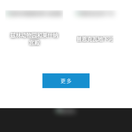
兹林动物园和莱什纳
普恩克瓦地下河
宫殿
更多