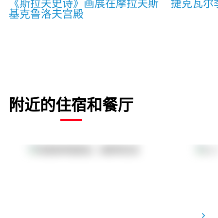
《斯拉夫史诗》画展在摩拉夫斯
捷克瓦尔
基克鲁洛夫宫殿
附近的住宿和餐厅