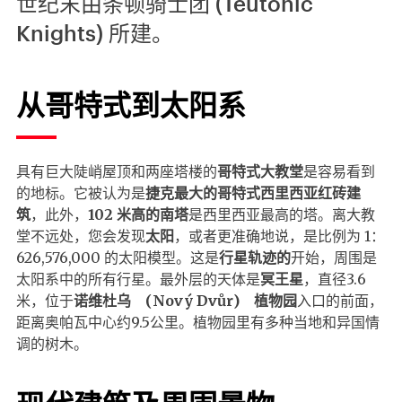
世纪末由条顿骑士团 (Teutonic
Knights) 所建。
从哥特式到太阳系
具有巨大陡峭屋顶和两座塔楼的
哥特式大教堂
是容易看到
的地标。它被认为是
捷克最大的哥特式西里西亚红砖建
筑
，此外，
102 米高的南塔
是西里西亚最高的塔。离大教
堂不远处，您会发现
太阳
，或者更准确地说，是比例为 1：
626,576,000 的太阳模型。这是
行星轨迹的
开始，周围是
太阳系中的所有行星。最外层的天体是
冥王星
，直径3.6
米，位于
诺维杜乌 (Nový Dvůr) 植物园
入口的前面，
距离奥帕瓦中心约9.5公里。植物园里有多种当地和异国情
调的树木。