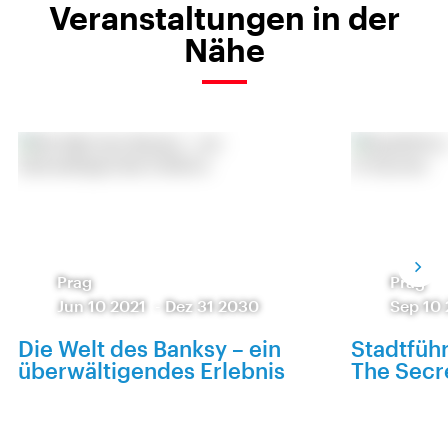
Veranstaltungen in der
Nähe
Prag
Prag
Jun 10 2021
-
Dez 31 2030
Sep 10
Die Welt des Banksy – ein
Stadtfüh
überwältigendes Erlebnis
The Secr