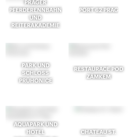
PRAGER
PFERDERENNBAHN
PORT 62 PRAG
UND
REITERAKADEMIE
PARK UND
RESTAURACE POD
SCHLOSS
ZÁMKEM
PRŮHONICE
AQUAPARK UND
HOTEL
CHATEAU ST.