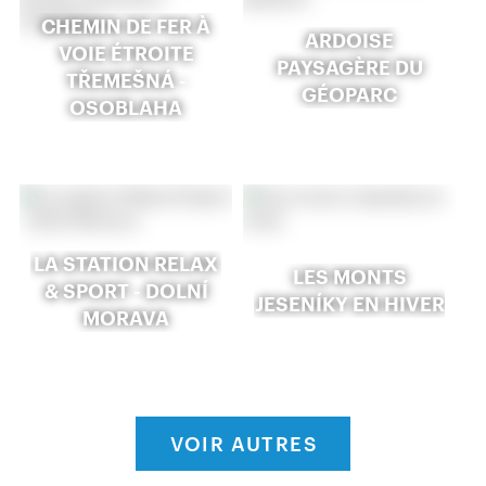
CHEMIN DE FER À
ARDOISE
VOIE ÉTROITE
PAYSAGÈRE DU
TŘEMEŠNÁ -
GÉOPARC
OSOBLAHA
LA STATION RELAX
LES MONTS
& SPORT - DOLNÍ
JESENÍKY EN HIVER
MORAVA
VOIR AUTRES