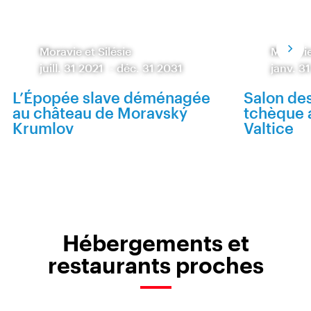
Moravie et Silésie
Moravie
juill. 31 2021
-
déc. 31 2031
janv. 3
L’Épopée slave déménagée
Salon de
au château de Moravský
tchèque 
Krumlov
Valtice
Hébergements et
restaurants proches