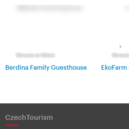
Moravie et Silésie
Moravie
Berdina Family Guesthouse
EkoFarm
CzechTourism