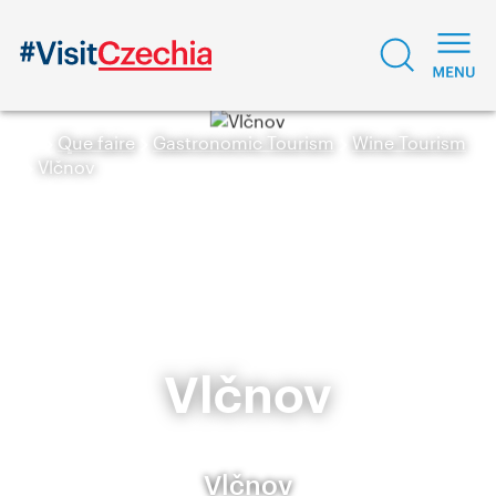
Que faire
Gastronomic Tourism
Wine Tourism
Vlčnov
Vlčnov
Vlčnov