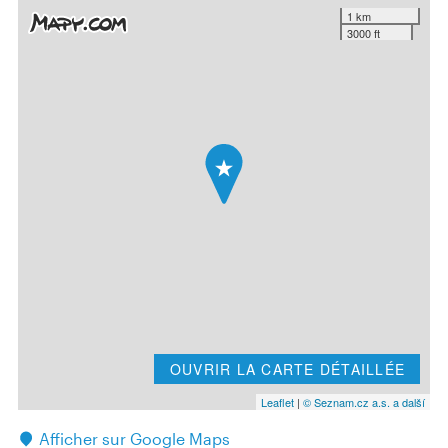
1 km
3000 ft
OUVRIR LA CARTE DÉTAILLÉE
Leaflet
|
© Seznam.cz a.s. a další
Afficher sur Google Maps