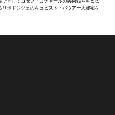
場所として
ヨゼフ・ゴチャールの美術館
や
キュビ
るリボドジツェの
キュビスト・バウアー大邸宅
を