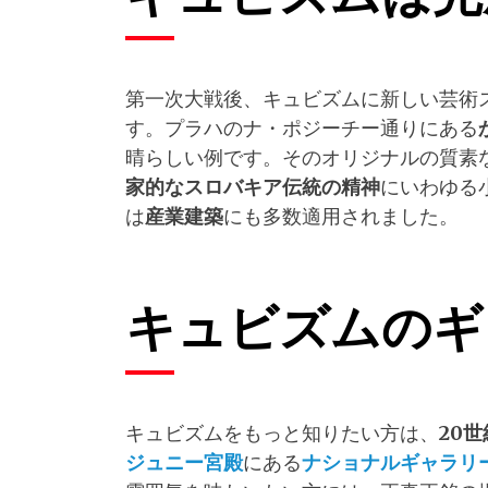
第一次大戦後、キュビズムに新しい芸術
す。プラハのナ・ポジーチー通りにある
晴らしい例です。そのオリジナルの質素
家的なスロバキア伝統の精神
にいわゆる
は
産業建築
にも多数適用されました。
キュビズムのギ
キュビズムをもっと知りたい方は、
20
世
ジュニー宮殿
にある
ナショナルギャラリ