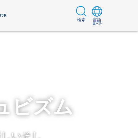
B2B
検索
言語
日本語
ュビズム
新しいそし