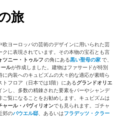
の旅
中欧ヨーロッパの芸術のデザインに用いられた芸
ークに表現されています。その本物の宝石とも言
ォツニー・トゥルフ
の角にある
黒い聖母の家
で、
ャール
が作成しました。建物はファサードが特別
特に内装へのキュビズムの大々的な適応が素晴ら
ストフロア（日本では1階）にある
グランドオリエ
インし、多数の精錬された要素をバーやシャンデ
非ご覧になることをお勧めします。キュビズムは
チャール・パヴィリオン
でも見られます。ゴチャ
近郊の
バウエル邸
、あるいは
フラデッツ・クラー
。