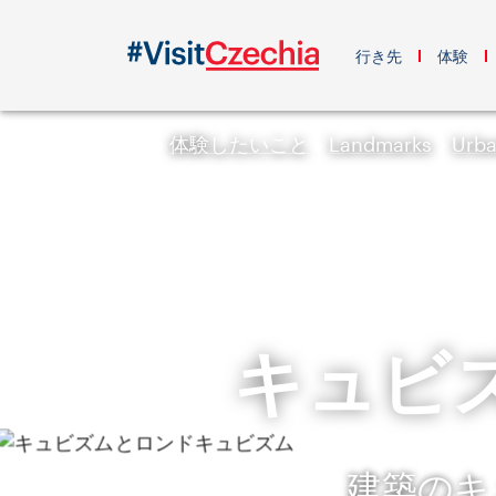
行き先
体験
体験したいこと
Landmarks
Urba
キュビ
建築のキ