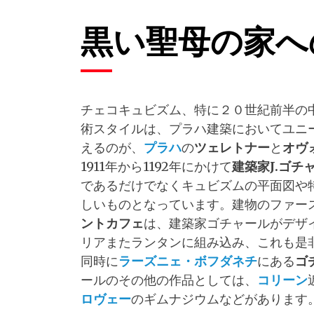
黒い聖母の家へ
チェコキュビズム、特に２０世紀前半の
術スタイルは、プラハ建築においてユニ
えるのが、
プラハ
の
ツェレトナー
と
オヴ
1911年から1192年にかけて
建築家
J.
ゴチ
であるだけでなくキュビズムの平面図や
しいものとなっています。建物のファー
ントカフェ
は、建築家ゴチャールがデザ
リアまたランタンに組み込み、これも是
同時に
ラーズニェ・ボフダネチ
にある
ゴ
ールのその他の作品としては、
コリーン
ロヴェー
のギムナジウムなどがあります