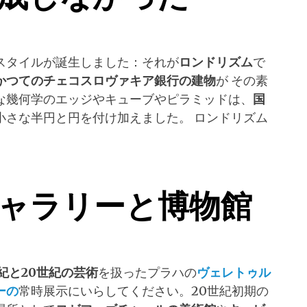
スタイルが誕生しました：それが
ロンドリズム
で
かつてのチェコスロヴァキア銀行の建物
が その素
な幾何学のエッジやキューブやピラミッドは、
国
小さな半円と円を付け加えました。 ロンドリズム
ャラリーと博物館
紀と
20
世紀の芸術
を扱ったプラハの
ヴェレトゥル
ーの
常時展示にいらしてください。20世紀初期の