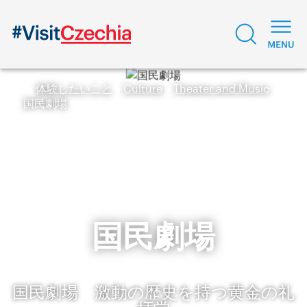
体験したいこと
Culture
Theater and Music
国民劇場
国民劇場
国民劇場 激動の歴史を持つ黄金の礼