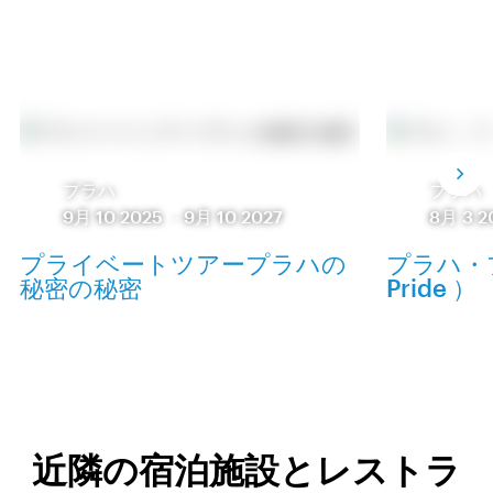
プラハ
プラハ
9月 10 2025
-
9月 10 2027
8月 3 2
プライベートツアープラハの
プラハ・プ
秘密の秘密
Pride ）
近隣の宿泊施設とレストラ