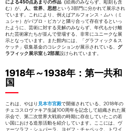
による
450
点あまりの作品（
絵画のみならず、彫刻も含
む）が、
人、世界、思想
という3部門に分かれて展示され
ています。これにより、例えばアルフォンス・ムハ（ミ
ュシャ）がパブロ・ピカソと隣り合って存在するといっ
たように、芸術に対する見解のみならず、年代もかけ離
れた芸術家たちが並んで登場する、非常にユニークな展
示となっています。また館内には、「グラフィック＆ス
ケッチ」収集基金のコレクションが展示されている、
グ
ラフィック展示室
も
2
部屋
設けられています。
1918年～1938年：第一共和
国
これは、やはり
見本市宮殿
で開催されている、2018年の
チェコスロヴァキア生誕100周年を記念して組織された展
示会で、第二次世界大戦前の時期に存在していたこの若
い国における造形活動を紹介しています。ここには、ヴ
ァーツラフ・シュパーラ、ヨゼフ・チャペック、トワイ