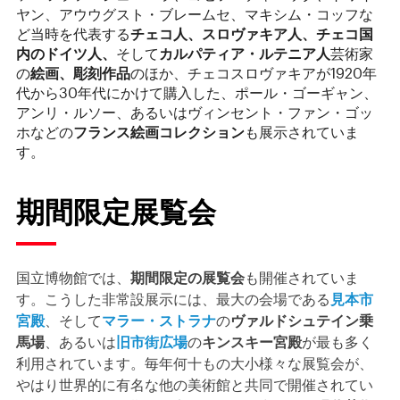
ヤン、アウウグスト・ブレームセ、マキシム・コッフな
ど当時を代表する
チェコ人、スロヴァキア人、チェコ国
内のドイツ人、
そして
カルパティア・ルテニア人
芸術家
の
絵画、彫刻作品
のほか、チェコスロヴァキアが1920年
代から30年代にかけて購入した、ポール・ゴーギャン、
アンリ・ルソー、あるいはヴィンセント・ファン・ゴッ
ホなどの
フランス絵画コレクション
も展示されていま
す。
期間限定展覧会
国立博物館では、
期間限定の展覧会
も開催されていま
す。こうした非常設展示には、最大の会場である
見本市
宮殿
、そして
マラー・ストラナ
の
ヴァルドシュテイン乗
馬場
、あるいは
旧市街広場
の
キンスキー宮殿
が最も多く
利用されています。毎年何十もの大小様々な展覧会が、
やはり世界的に有名な他の美術館と共同で開催されてい