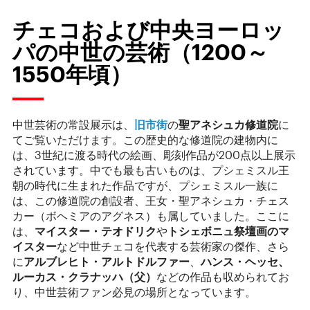
チェコおよび中央ヨーロッ
パの中世の芸術（1200～
1550年頃）
中世芸術の常設展示は、
旧市街
の
聖アネシュカ修道院
に
てご覧いただけます。この歴史的な修道院の建物内に
は、3世紀に渡る時代の絵画、彫刻作品が200点以上展示
されています。中でも最も古いものは、プシェミスル王
朝の時代に生まれた作品ですが、プシェミスル一族に
は、この修道院の創設者、王女・聖アネシュカ・チェス
カー（ボヘミアのアグネス）も属していました。ここに
は、
マイスター・テオドリク
や
トシェボニュ祭壇画のマ
イスター
など中世チェコを代表する芸術家の傑作、さら
に
アルブレヒト・アルトドルファー
、
ハンス・ヘッセ、
ルーカス・クラナッハ（父）
などの作品も収められてお
り、中世芸術ファン必見の場所となっています。