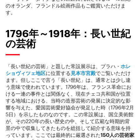
のオランダ、フランドル絵画作品もご鑑賞いただけま
す。
1796年～1918年：長い世紀
の芸術
「長い世紀の芸術」と題した常設展示は、プラハ・
ホレ
ショヴィツェ地区
に位置する
見本市宮殿
でご覧いただけ
ます。但しここで言う「長い世紀」は、通常とは少し違
う意味で使われています。1796年は、フランス革命にお
ける一連の事件とは関係なく、現在チェコ共和国が位置
する地域における、当時の造形芸術の発展に決定的な影
響を与えた、愛国芸術愛好協会が発足した時（1796年2月
5日）を示したものなのです。この常設展は、国立美術館
が、その220年の長い歴史の中、そして広範な時期的背
景の中で収集してきたものを総括して紹介する意味を持
っています。ここでは最終的に厳選された
150
人の芸術家