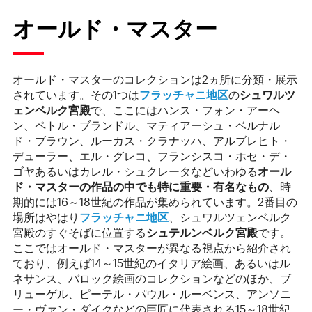
オールド・マスター
オールド・マスターのコレクションは2ヵ所に分類・展示
されています。その1つは
フラッチャニ地区
の
シュワルツ
ェンベルク宮殿
で、ここにはハンス・フォン・アーヘ
ン、ペトル・ブランドル、マティアーシュ・ベルナル
ド・ブラウン、ルーカス・クラナッハ、アルブレヒト・
デューラー、エル・グレコ、フランシスコ・ホセ・デ・
ゴヤあるいはカレル・シュクレータなどいわゆる
オール
ド・マスターの作品の中でも特に重要・有名なもの
、時
期的には16～18世紀の作品が集められています。2番目の
場所はやはり
フラッチャニ地区
、シュワルツェンベルク
宮殿のすぐそばに位置する
シュテルンベルク宮殿
です。
ここではオールド・マスターが異なる視点から紹介され
ており、例えば14～15世紀のイタリア絵画、あるいはル
ネサンス、バロック絵画のコレクションなどのほか、ブ
リューゲル、ピーテル・パウル・ルーベンス、アンソニ
ー・ヴァン・ダイクなどの巨匠に代表される15～18世紀