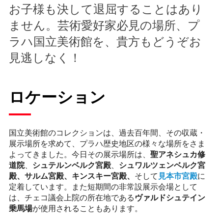
お子様も決して退屈することはあり
ません。芸術愛好家必見の場所、プ
ラハ国立美術館を、貴方もどうぞお
見逃しなく！
ロケーション
国立美術館のコレクションは、過去百年間、その収蔵・
展示場所を求めて、プラハ歴史地区の様々な場所をさま
よってきました。今日その展示場所は、
聖アネシュカ修
道院
、
シュテルンベルク宮殿
、
シュワルツェンベルク宮
殿
、サルム宮殿、キンスキー宮殿、
そして
見本市宮殿
に
定着しています。また短期間の非常設展示会場として
は、チェコ議会上院の所在地である
ヴァルドシュテイン
乗馬場
が使用されることもあります。