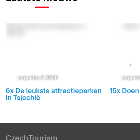
augustus 5 2026
august
6x De leukste attractieparken
15x Doen
in Tsjechië
CzechTourism