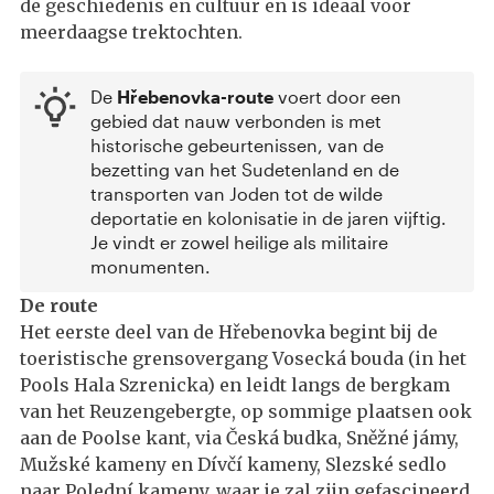
de geschiedenis en cultuur en is ideaal voor
meerdaagse trektochten.
De
Hřebenovka-route
voert door een
gebied dat nauw verbonden is met
historische gebeurtenissen, van de
bezetting van het Sudetenland en de
transporten van Joden tot de wilde
deportatie en kolonisatie in de jaren vijftig.
Je vindt er zowel heilige als militaire
monumenten.
De route
Het eerste deel van de Hřebenovka begint bij de
toeristische grensovergang Vosecká bouda (in het
Pools Hala Szrenicka) en leidt langs de bergkam
van het Reuzengebergte, op sommige plaatsen ook
aan de Poolse kant, via Česká budka, Sněžné jámy,
Mužské kameny en Dívčí kameny, Slezské sedlo
naar Polední kameny, waar je zal zijn gefascineerd