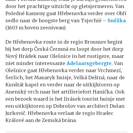
door het prachtige uitzicht op gletsjermeren. Van
Poledné kameny gaat Hřebenovka verder over Obří
sedlo naar de hoogste berg van Tsjechië –
Sněžka
(1603 m boven zeeniveau).
De Hřebenovka-route in de regio Broumov begint
bij het dorp Česká Čermná en loopt door het dorp
Nový Hrádek naar Olešnice in het rustigere, maar
niet minder interessante
Adelaarsgebergte
. Van
Olešnice gaat Hřebenovka verder naar Vrchmezí,
Šerlich, het Masaryk huisje, Velká Deštná, naar de
Kunštát kapel en verder naar de uitkijktoren op
Anenský vrch naar het artilleriefort Hanička. Ook
een bezoek waard is het Jirásek tourist huisje met
een uitkijktoren op Dobrošov van architect Dušan
Jurkovič. Hřebenovka verlaat de regio Hradec
Králové aan de Zemská brána.