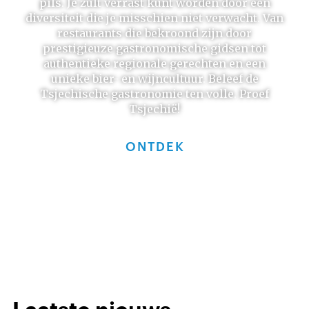
pils. ​Je zult verrast kunt worden door een
diversiteit die je misschien niet verwacht. Van
restaurants die bekroond zijn door
prestigieuze gastronomische gidsen tot
authentieke regionale gerechten en een
unieke bier- en wijncultuur. Beleef de
Tsjechische gastronomie ten volle. Proef
Tsjechië!
ONTDEK