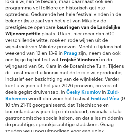
lokale wijnen te bieden, maar daarnaast ook een
programma vol folklore en historisch getinte
optredens. Gedurende het hele festival vinden in de
belangrijkste zaal van het slot van Mikulov de
prestigieuze openbare
keuringen van de Landelijke
Wijncompetitie
plaats. U kunt hier meer dan 500
verschillende witte, rosé en rode wijnen uit de
wijnstreek van Mikulov proeven. Mocht u tijdens het
weekend van 12 en 13-9 in
Praag
zijn, neem dan ook
een kijkje bij het festival
Trojské Vinobraní
in de
wijngaard van St. Klára in de Botanische Tuin. Tijdens
dit feest maakt u kennis met de lokale wijnproductie,
inclusief een bezichtiging van de wijnkelder. Verder
kunt u wijnen uit het jaar 2026 proeven, en vers of
deels gegist druivensap. In
Český Krumlov
in
Zuid-
Bohemen
wordt dan weer het festival
Festival Vína
(9-
10 t/m 21-11) georganiseerd, dat Tsjechische en
buitenlandse wijnen bij u introducert, evenals lokale
gastronomische specialiteiten, en dat alles middenin
de prachtige, sprookjesachtige stadskern. Graag
zouden we u nog uitnodigen voor een uniek