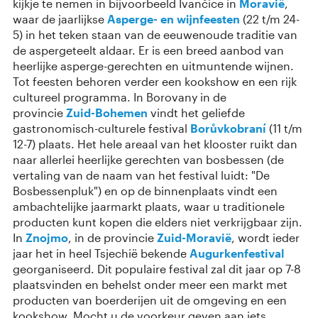
kijkje te nemen in bijvoorbeeld Ivančice in
Moravië
,
waar de jaarlijkse
Asperge- en wijnfeesten
(22 t/m 24-
5) in het teken staan van de eeuwenoude traditie van
de aspergeteelt aldaar. Er is een breed aanbod van
heerlijke asperge-gerechten en uitmuntende wijnen.
Tot feesten behoren verder een kookshow en een rijk
cultureel programma. In Borovany in de
provincie
Zuid-Bohemen
vindt het geliefde
gastronomisch-culturele festival
Borůvkobraní
(11 t/m
12-7) plaats. Het hele areaal van het klooster ruikt dan
naar allerlei heerlijke gerechten van bosbessen (de
vertaling van de naam van het festival luidt: "De
Bosbessenpluk") en op de binnenplaats vindt een
ambachtelijke jaarmarkt plaats, waar u traditionele
producten kunt kopen die elders niet verkrijgbaar zijn.
In
Znojmo
, in de provincie
Zuid-Moravië
, wordt ieder
jaar het in heel Tsjechië bekende
Augurkenfestival
georganiseerd. Dit populaire festival zal dit jaar op 7-8
plaatsvinden en behelst onder meer een markt met
producten van boerderijen uit de omgeving en een
kookshow. Mocht u de voorkeur geven aan iets