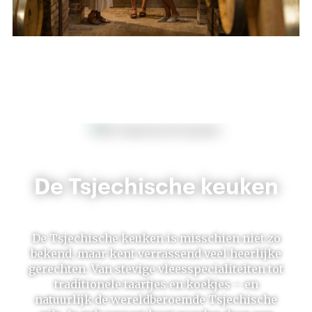
De Tsjechische keuken
De Tsjechische keuken is misschien niet zo
bekend, maar kent verrassend veel heerlijke
gerechten. Van stevige vleesspecialiteiten tot
traditionele taartjes en koekjes – en
natuurlijk de wereldberoemde Tsjechische