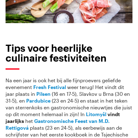
Tips voor heerlijke
culinaire festiviteiten
Na een jaar is ook het bij alle fijnproevers geliefde
evenement
Fresh Festival
weer terug! Het vindt dit
jaar plaats in
Pilsen
(16 en 17-5), Slavkov u Brna (30 en
31-5), en
Pardubice
(23 en 24-5) en staat in het teken
van sterrenkoks en gastronomische nieuwtjes die juist
op dit moment helemaal in zijn! In
Litomyšl
vindt
jaarlijks
het
Gastronomische Feest van M.D.
Rettigová
plaats (23 en 24-5), als eerbewijs aan de
schrijfster van het eerste kookboek in de Tsjechische