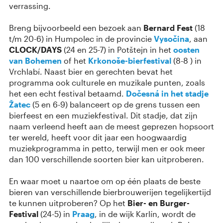
verrassing.
Breng bijvoorbeeld een bezoek aan
Bernard Fest
(18
t/m 20-6) in Humpolec in de provincie
Vysočina
, aan
CLOCK/DAYS
(24 en 25-7) in Potštejn in het
oosten
van Bohemen
of het
Krkonoše-bierfestival
(8-8 ) in
Vrchlabí. Naast bier en gerechten bevat het
programma ook culturele en muzikale punten, zoals
het een echt festival betaamd.
Dočesná
in het stadje
Žatec
(5 en 6-9) balanceert op de grens tussen een
bierfeest en een muziekfestival. Dit stadje, dat zijn
naam verleend heeft aan de meest geprezen hopsoort
ter wereld, heeft voor dit jaar een hoogwaardig
muziekprogramma in petto, terwijl men er ook meer
dan 100 verschillende soorten bier kan uitproberen.
En waar moet u naartoe om op één plaats de beste
bieren van verschillende bierbrouwerijen tegelijkertijd
te kunnen uitproberen? Op het
Bier- en Burger-
Festival
(24-5) in
Praag
, in de wijk Karlín, wordt de