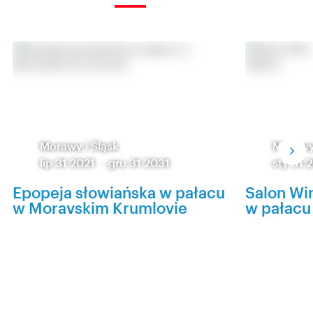
Morawy i Śląsk
Morawy 
lip 31 2021
-
gru 31 2031
sty 31 
Epopeja słowiańska w pałacu
Salon Win
w Moravskim Krumlovie
w pałacu 