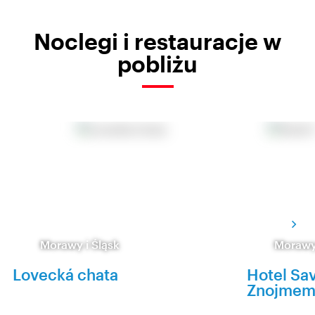
Noclegi i restauracje w
pobliżu
Morawy i Śląsk
Morawy 
Lovecká chata
Hotel Sa
Znojme