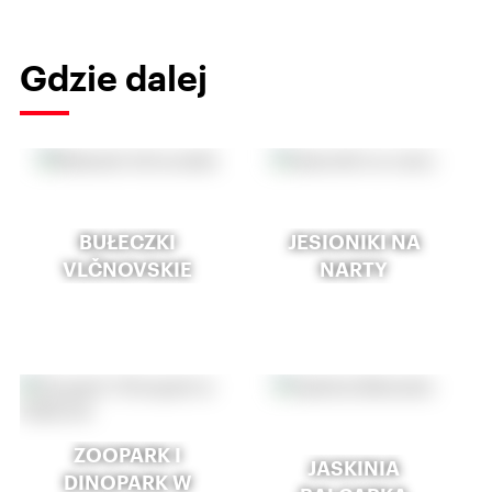
Gdzie dalej
BUŁECZKI
JESIONIKI NA
VLČNOVSKIE
NARTY
ZOOPARK I
JASKINIA
DINOPARK W