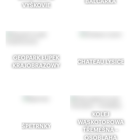
BALCARKA
VYŠKOVIE
GEOPARK ŁUPEK
CHATEAU LYSICE
KRAJOBRAZOWY
KOLEJ
WĄSKOTOROWA
ŠPETRNKY
TŘEMEŠNÁ –
OSOBLAHA