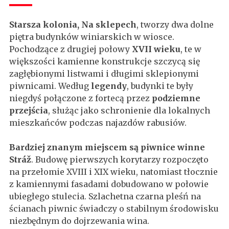
Starsza kolonia, Na sklepech
, tworzy dwa dolne
piętra budynków winiarskich w wiosce.
Pochodzące z drugiej połowy
XVII wieku
, te w
większości kamienne konstrukcje szczycą się
zagłębionymi listwami i długimi sklepionymi
piwnicami. Według
legendy
, budynki te były
niegdyś połączone z fortecą przez
podziemne
przejścia
, służąc jako schronienie dla lokalnych
mieszkańców podczas najazdów rabusiów.
Bardziej znanym miejscem są piwnice winne
Stráž
. Budowę pierwszych korytarzy rozpoczęto
na przełomie XVIII i XIX wieku, natomiast tłocznie
z kamiennymi fasadami dobudowano w połowie
ubiegłego stulecia. Szlachetna czarna pleśń na
ścianach piwnic świadczy o stabilnym środowisku
niezbędnym do dojrzewania wina.