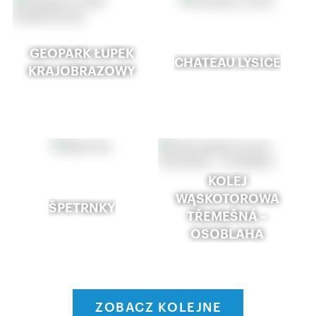
GEOPARK ŁUPEK
CHATEAU LYSICE
KRAJOBRAZOWY
KOLEJ
WĄSKOTOROWA
ŠPETRNKY
TŘEMEŠNÁ –
OSOBLAHA
ZOBACZ KOLEJNE