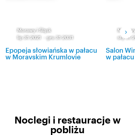
Morawy i Śląsk
Morawy 
lip 31 2021
-
gru 31 2031
sty 31 
Epopeja słowiańska w pałacu
Salon Win
w Moravskim Krumlovie
w pałacu 
Noclegi i restauracje w
pobliżu