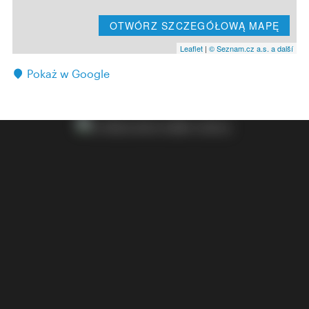
OTWÓRZ SZCZEGÓŁOWĄ MAPĘ
Leaflet
|
© Seznam.cz a.s. a další
Pokaż w Google