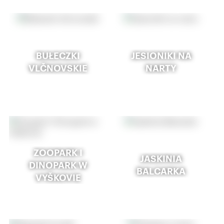
BUŁECZKI
JESIONIKI NA
VLČNOVSKIE
NARTY
ZOOPARK I
JASKINIA
DINOPARK W
BALCARKA
VYŠKOVIE