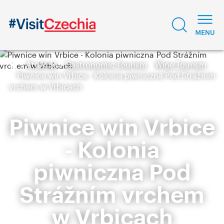
Atrakcje
Gastronomic Tourism
Wine Tourism
Piwnice win Vrbice - Kolonia piwniczna Pod Strážním
vrchem w Vrbicach
Piwnice win Vrbice
- Kolonia
piwniczna Pod
Strážním vrchem
w Vrbicach