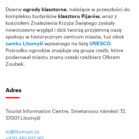
Dawne
ogrody klasztorne
, należące w przeszłości do
kompleksu budynków
klasztoru Pijarów,
wraz z
kościołem Znalezienia Krzyża Świętego zyskały
nowoczesny wygląd i dziś tworzą przyjemną oazę
spokoju w historycznym centrum miasta, tuż obok
zamku Litomyšl
wpisanego na listę
UNESCO
.
Pośrodku ogrodów znajduje się grupa rzeźb, które
podarował miastu znany czeski rzeźbiarz Olbram
Zoubek.
Adres
Tourist Information Centre, Smetanovo náměstí 72,
57001 Litomyšl
ic@litomysl.cz
+420 461 612 161