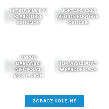
KRYPTA MUMII W
GÓRY ORLICKÉ I
KLASZTORZE
REGION POGÓRZE
BROUMOV
ORLICKIE
OGRÓD
MARIAŃSKI
TOR WYŚCIGOWY
NIEOPODAL
W PARDUBICACH
MIASTA JIČÍN
ZOBACZ KOLEJNE