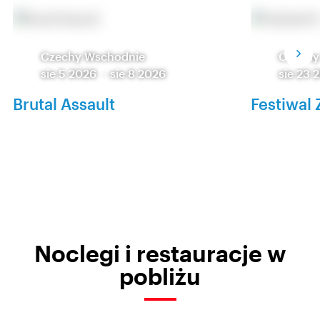
Czechy Wschodnie
Czechy
sie 5 2026
-
sie 8 2026
sie 23 
Brutal Assault
Festiwal 
Noclegi i restauracje w
pobliżu