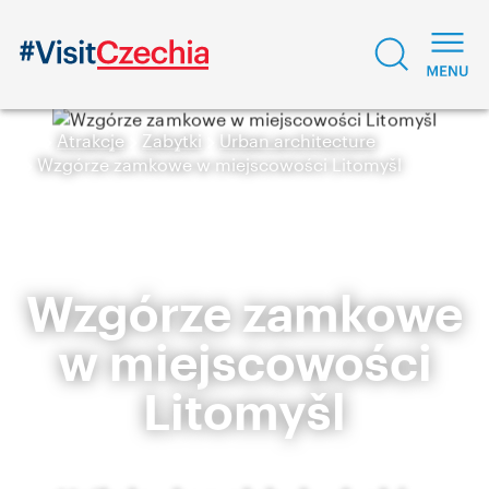
Atrakcje
Zabytki
Urban architecture
Wzgórze zamkowe w miejscowości Litomyšl
Wzgórze zamkowe
w miejscowości
Litomyšl