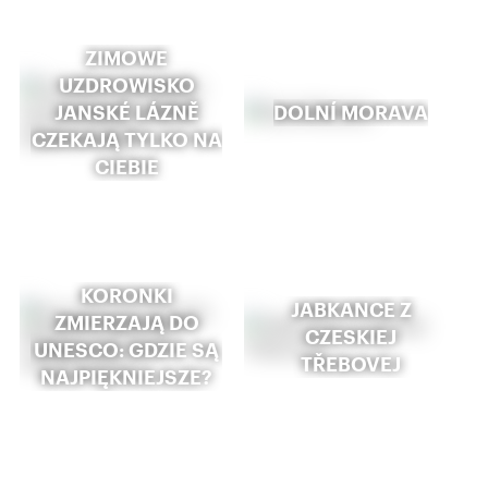
ZIMOWE
UZDROWISKO
JANSKÉ LÁZNĚ
DOLNÍ MORAVA
CZEKAJĄ TYLKO NA
CIEBIE
KORONKI
JABKANCE Z
ZMIERZAJĄ DO
CZESKIEJ
UNESCO: GDZIE SĄ
TŘEBOVEJ
NAJPIĘKNIEJSZE?