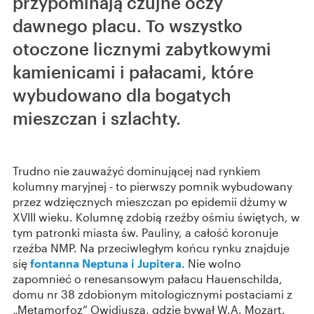
przypominają czujne oczy
dawnego placu. To wszystko
otoczone licznymi zabytkowymi
kamienicami i pałacami, które
wybudowano dla bogatych
mieszczan i szlachty.
Trudno nie zauważyć dominującej nad rynkiem
kolumny maryjnej - to pierwszy pomnik wybudowany
przez wdzięcznych mieszczan po epidemii dżumy w
XVIII wieku. Kolumnę zdobią rzeźby ośmiu świętych, w
tym patronki miasta św. Pauliny, a całość koronuje
rzeźba NMP. Na przeciwległym końcu rynku znajduje
się
fontanna Neptuna i Jupitera
. Nie wolno
zapomnieć o renesansowym pałacu Hauenschilda,
domu nr 38 zdobionym mitologicznymi postaciami z
„Metamorfoz” Owidiusza, gdzie bywał W.A. Mozart.