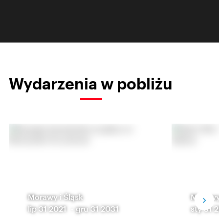
Wydarzenia w pobliżu
Morawy i Śląsk
Morawy 
lip 31 2021
-
gru 31 2031
sty 31 