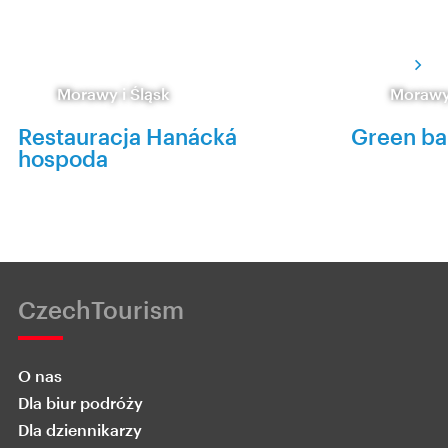
Morawy i Śląsk
Morawy 
Restauracja Hanácká
Green ba
hospoda
CzechTourism
O nas
Dla biur podróży
Dla dziennikarzy