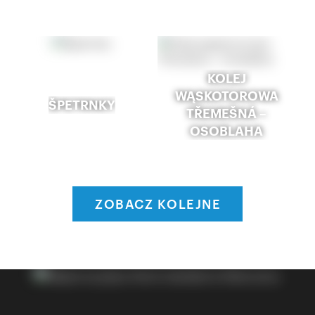
KOLEJ
WĄSKOTOROWA
ŠPETRNKY
TŘEMEŠNÁ –
OSOBLAHA
ZOBACZ KOLEJNE