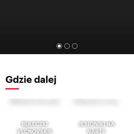
Gdzie dalej
BUŁECZKI
JESIONIKI NA
VLČNOVSKIE
NARTY