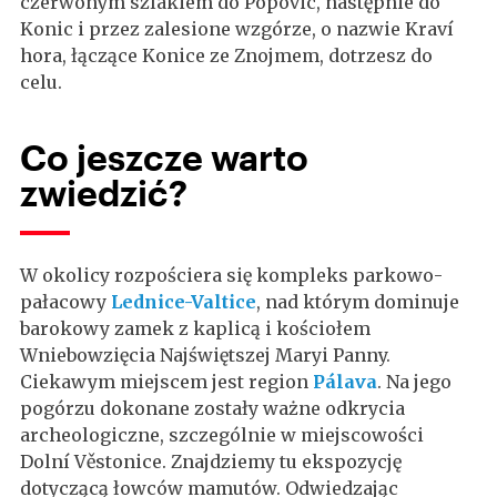
czerwonym szlakiem do Popovic, następnie do
Konic i przez zalesione wzgórze, o nazwie Kraví
hora, łączące Konice ze Znojmem, dotrzesz do
celu.
Co jeszcze warto
zwiedzić?
W okolicy rozpościera się kompleks parkowo-
pałacowy
Lednice-Valtice
, nad którym dominuje
barokowy zamek z kaplicą i kościołem
Wniebowzięcia Najświętszej Maryi Panny.
Ciekawym miejscem jest region
Pálava
. Na jego
pogórzu dokonane zostały ważne odkrycia
archeologiczne, szczególnie w miejscowości
Dolní Věstonice. Znajdziemy tu ekspozycję
dotyczącą łowców mamutów. Odwiedzając