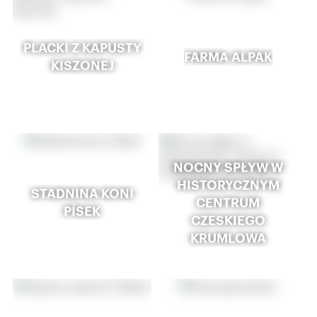
PLACKI Z KAPUSTY
FARMA ALPAK
KISZONEJ
NOCNY SPŁYW W
HISTORYCZNYM
STADNINA KONI
CENTRUM
PÍSEK
CZESKIEGO
KRUMLOWA