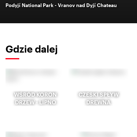
Podyjí National Park - Vranov nad Dyjí Chateau
Gdzie dalej
WŚRÓD KORON
CZESKI SPŁYW
DRZEW - LIPNO
DREWNA