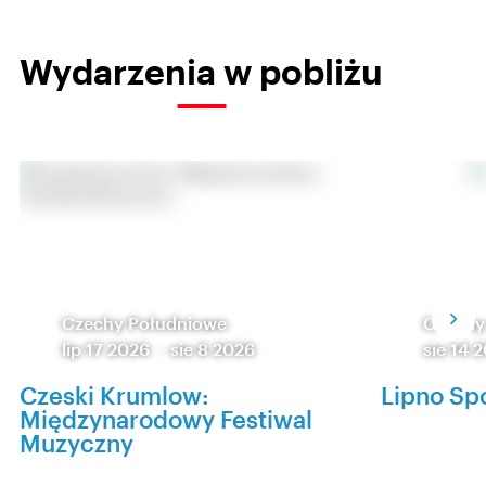
Wydarzenia w pobliżu
Czechy Południowe
Czechy
lip 17 2026
-
sie 8 2026
sie 14 
Czeski Krumlow:
Lipno Spo
Międzynarodowy Festiwal
Muzyczny