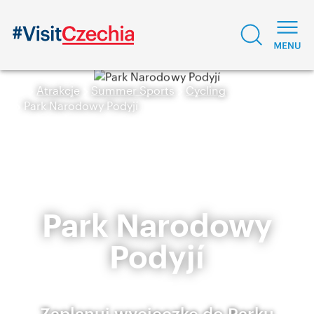
Atrakcje
Summer Sports
Cycling
Park Narodowy Podyjí
Park Narodowy
Podyjí
Zaplanuj wycieczkę do Parku