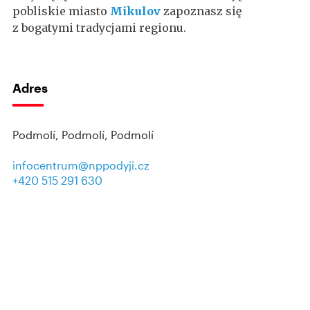
pobliskie miasto
Mikulov
zapoznasz się
z bogatymi tradycjami regionu.
Adres
Podmolí, Podmolí, Podmolí
infocentrum@nppodyji.cz
+420 515 291 630