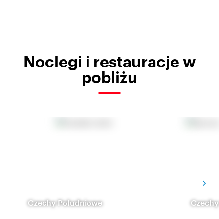
Noclegi i restauracje w
pobliżu
Czechy Południowe
Czechy