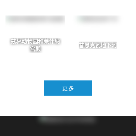
兹林动物园和莱什纳
普恩克瓦地下河
宫殿
更多