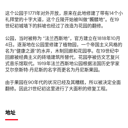
这个公园于1771年对外开放，原来在此地修建了带有14个小
礼拜堂的十字大道，这个丘陵开始被叫做“髑髅地”。在19
世纪初城墙下的斜坡也经过了改造为花园的翻修。
公园，当时被称为 “法兰西斯地”，官方建立在1818年10月
4日。逐渐地在公园里修建了植物园，一个帝国主义风格的
名为“健康之源”的水井，木制回廊和花园亭。在19世纪中
回廊被经典主义的砖墙建筑所替代，花园亭被仿文艺复兴
式音乐馆取代。1919年法兰西斯地公园根据法国历史学家
艾尔奈斯特·丹尼斯的名字而更名为丹尼斯果园。
由于果园在90年代的状况已经及其糟糕，所以被决定全面
翻修。因此21世纪初这里进行了大面积的修复工程。
地址