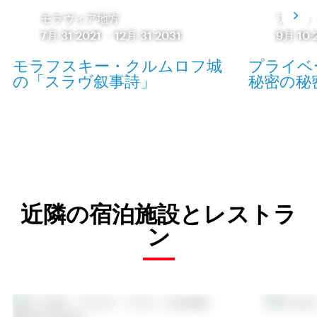
モラヴィア地方
プラハ
7月 31 2021
-
12月 31 2031
9月 10 
モラフスキー・クルムロフ城
プライベ
の「スラヴ叙事詩」
秘密の秘
近隣の宿泊施設とレストラ
ン