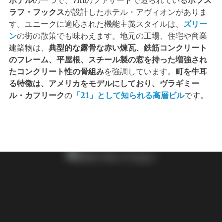
ホテル
の一つで、7mのファサードで造られている
ボフス
ラフ・フックス​
が設計したホテル・アヴィオンがありま
す。ユニークに適応された機能主義スタイルは、
ズリー
ン
の街の散策でも味わえます。地元の工場、住宅や商業
建築物は、
典型的な露骨な赤い煉瓦、鉄筋コンクリート
のフレーム、平屋根、スチール製の窓を持った増強され
たコンクリート性の骨組み
を強調しています。
町を牛耳
る特徴は、アメリカをモデルにしており、ヴラギミー
ル・カフリーク
の
「21」として知られる高層ビル
です。