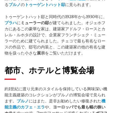
る
ブルノ
の
トゥーゲントハット邸
に見られます。
トゥーゲントハット邸と同時代の1928年から1930年に、
プラハ
に
ミューラーの邸
が建てられました。オジェホフ
カにあるこの豪華な家は、建築家アドルフ・ロースとカ
レル・ルホタの設計で、企業家フランチシェク・ミュー
ラーのために建てられました。チェコで最も有名なロー
スの作品で、邸宅の内装と、この建築家の他の有名な建
物を扱った小さな
展示
をご覧いただけます。
都市、ホテルと博覧会場
約1世紀に渡り元来のスタイルを保持している興味深い機
能主義建築のコレクションがブルノの博覧会場で見られ
ます。
ブルノ
にはまた、是非お勧めしたい修復された
機
能主義のカフェ・エラ
や、
ヨーロッパでも最も幅の狭い