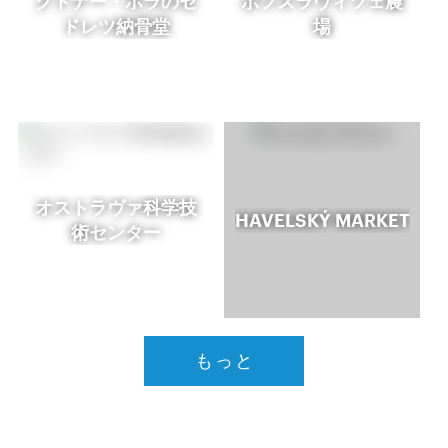
クトナー・ホラのセ
ボフスラヴィツェ農
ドレツ納骨堂
場
オストラヴァ科学技
HAVELSKÝ MARKET
術センター
もっと