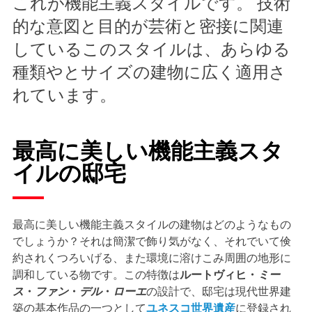
これが機能主義スタイルです。 技術
的な意図と目的が芸術と密接に関連
しているこのスタイルは、あらゆる
種類やとサイズの建物に広く適用さ
れています。
最高に美しい機能主義スタ
イルの邸宅
最高に美しい機能主義スタイルの建物はどのようなもの
でしょうか？それは簡潔で飾り気がなく、それでいて倹
約されくつろいげる、また環境に溶けこみ周囲の地形に
調和している物です。この特徴は
ルートヴィヒ・
ミー
ス
・
ファン
・
デル
・
ローエ
の設計で、邸宅は現代世界建
築の基本作品の一つとして
ユネスコ世界遺産
に登録され