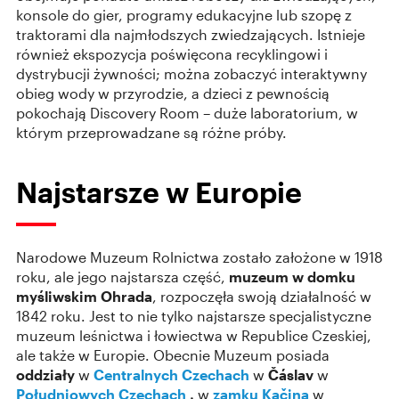
konsole do gier, programy edukacyjne lub szopę z
traktorami dla najmłodszych zwiedzających. Istnieje
również ekspozycja poświęcona recyklingowi i
dystrybucji żywności; można zobaczyć interaktywny
obieg wody w przyrodzie, a dzieci z pewnością
pokochają Discovery Room – duże laboratorium, w
którym przeprowadzane są różne próby.
Najstarsze w Europie
Narodowe Muzeum Rolnictwa zostało założone w 1918
roku, ale jego najstarsza część,
muzeum w domku
myśliwskim Ohrada
, rozpoczęła swoją działalność w
1842 roku. Jest to nie tylko najstarsze specjalistyczne
muzeum leśnictwa i łowiectwa w Republice Czeskiej,
ale także w Europie. Obecnie Muzeum posiada
oddziały
w
Centralnych Czechach
w
Čáslav
w
Południowych Czechach
,
w
zamku Kačina
w