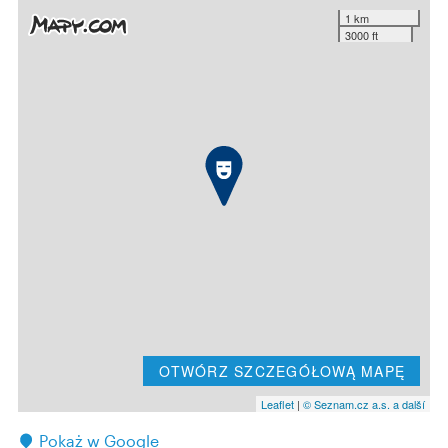
1 km
3000 ft
OTWÓRZ SZCZEGÓŁOWĄ MAPĘ
Leaflet
|
© Seznam.cz a.s. a další
Pokaż w Google