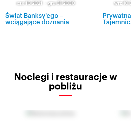
cze 10 2021
-
gru 31 2030
wrz 10
Świat Banksy'ego –
Prywatna
wciągające doznania
Tajemnic
Noclegi i restauracje w
pobliżu