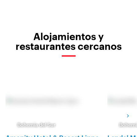
Alojamientos y
restaurantes cercanos
Bohemia del Sur
Bohemi