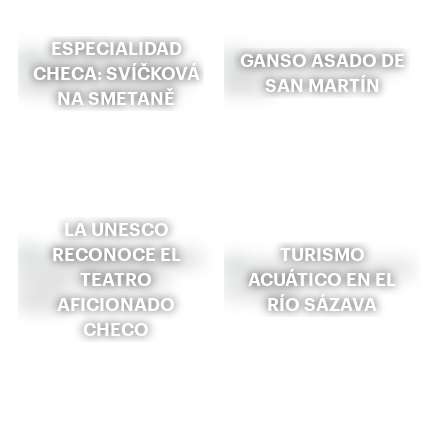
ESPECIALIDAD
GANSO ASADO DE
CHECA: SVÍČKOVÁ
SAN MARTÍN
NA SMETANĚ
LA UNESCO
RECONOCE EL
TURISMO
TEATRO
ACUÁTICO EN EL
AFICIONADO
RÍO SÁZAVA
CHECO