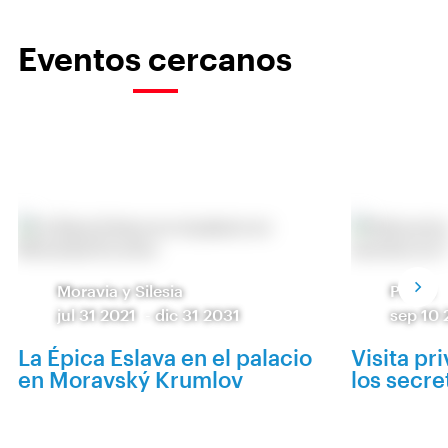
Eventos cercanos
Moravia y Silesia
Praga
jul 31 2021
-
dic 31 2031
sep 10
La Épica Eslava en el palacio
Visita pr
en Moravský Krumlov
los secre