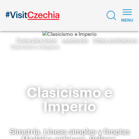
Cosas para hacer
Landmarks
Urban architecture
Clasicismo e Imperio
Clasicismo e
Imperio
Simetría. Líneas simples y limpias
Modelos antiguos. Belleza,